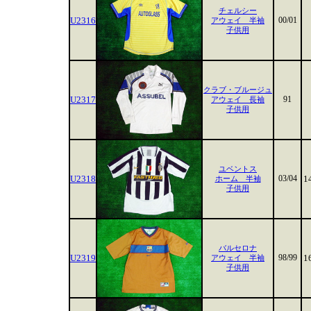
チェルシー
U2316
00/01
アウェイ 半袖
子供用
クラブ・ブルージュ
U2317
91
アウェイ 長袖
子供用
ユベントス
U2318
03/04
1
ホーム 半袖
子供用
バルセロナ
U2319
98/99
1
アウェイ 半袖
子供用