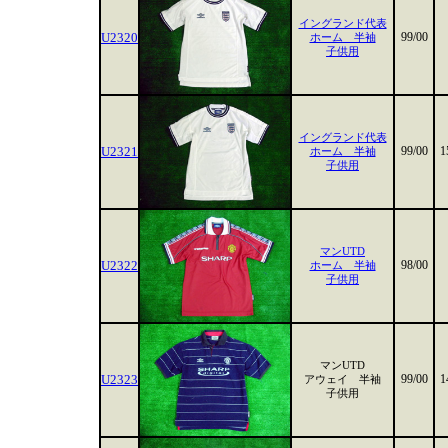
イングランド代表
U2320
99/00
ホーム 半袖
子供用
イングランド代表
U2321
99/00
1
ホーム 半袖
子供用
マンUTD
U2322
98/00
ホーム 半袖
子供用
マンUTD
U2323
99/00
1
アウェイ 半袖
子供用