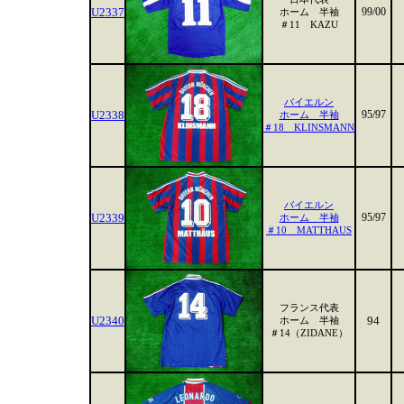
U2337
99/00
ホーム 半袖
＃11 KAZU
バイエルン
U2338
95/97
ホーム 半袖
＃18 KLINSMANN
バイエルン
U2339
95/97
ホーム 半袖
＃10 MATTHAUS
フランス代表
U2340
94
ホーム 半袖
＃14（ZIDANE）