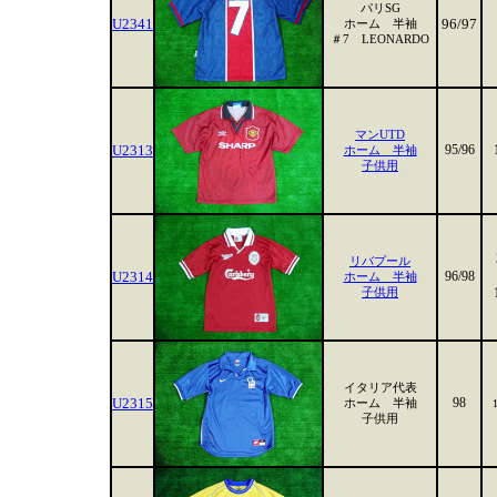
パリSG
U2341
96/97
ホーム 半袖
＃7 LEONARDO
マンUTD
U2313
95/96
ホーム 半袖
子供用
リバプール
U2314
96/98
ホーム 半袖
子供用
イタリア代表
U2315
98
ホーム 半袖
子供用