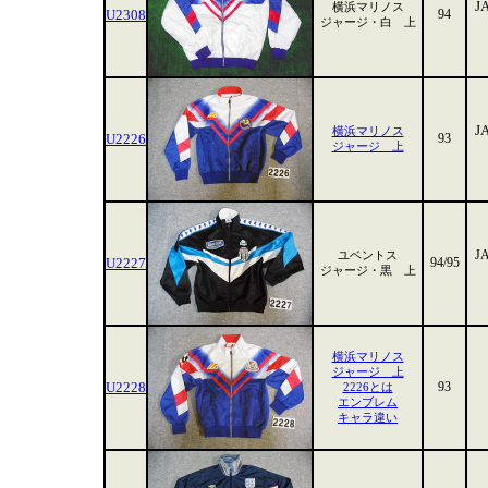
J
横浜マリノス
U2308
94
ジャージ・白 上
J
横浜マリノス
U2226
93
ジャージ 上
J
ユベントス
U2227
94/95
ジャージ・黒 上
横浜マリノス
ジャージ 上
U2228
93
2226とは
エンブレム
キャラ違い