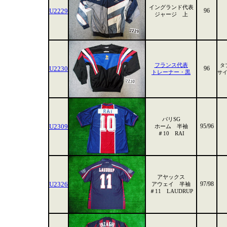
イングランド代表
U2229
96
ジャージ 上
フランス代表
タ
U2230
96
トレーナー・黒
サ
パリSG
U2309
95/96
ホーム 半袖
＃10 RAI
アヤックス
U2326
97/98
アウェイ 半袖
＃11 LAUDRUP