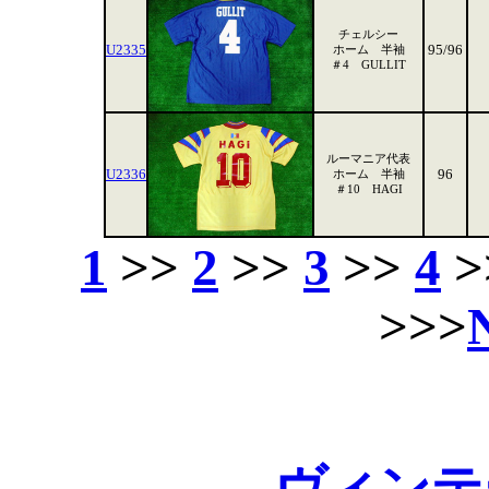
チェルシー
U2335
95/96
ホーム 半袖
＃4 GULLIT
ルーマニア代表
U2336
96
ホーム 半袖
＃10 HAGI
1
>>
2
>>
3
>>
4
>
>>>
ヴィンテ