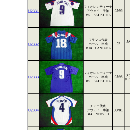
フィオレンティーナ
U2331
95/96
アウェイ 半袖
＃9 BATISTUTA
フランス代表
J
U2332
92
ホーム 半袖
＃18 CANTONA
フィオレンティーナ
タ
U2333
95/96
ホーム 半袖
サ
＃9 BATISTUTA
チェコ代表
U2334
00/01
アウェイ 半袖
＃4 NEDVED