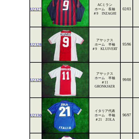
ACミラン
U2327
02/03
ホーム 長袖
＃9 INZAGHI
アヤックス
U2328
95/96
ホーム 半袖
＃9 KLUIVERT
アヤックス
ホーム 半袖
U2329
99/00
＃11
GRONKJAER
イタリア代表
U2330
96/97
ホーム 半袖
＃21 ZOLA