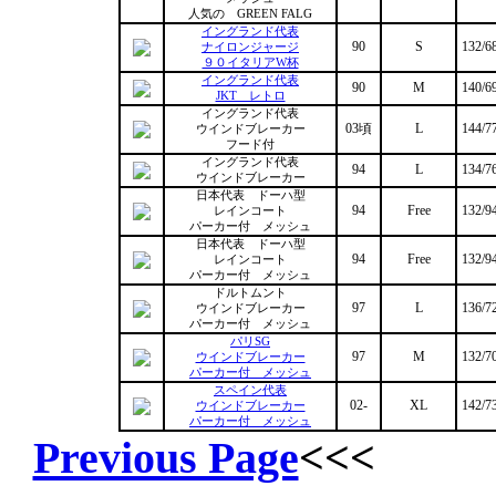
人気の GREEN FALG
イングランド代表
90
S
132/6
ナイロンジャージ
９０イタリアW杯
イングランド代表
90
M
140/6
JKT レトロ
イングランド代表
03頃
L
144/7
ウインドブレーカー
フード付
イングランド代表
94
L
134/7
ウインドブレーカー
日本代表 ドーハ型
94
Free
132/9
レインコート
パーカー付 メッシュ
日本代表 ドーハ型
94
Free
132/9
レインコート
パーカー付 メッシュ
ドルトムント
97
L
136/7
ウインドブレーカー
パーカー付 メッシュ
パリSG
97
M
132/7
ウインドブレーカー
パーカー付 メッシュ
スペイン代表
02-
XL
142/7
ウインドブレーカー
パーカー付 メッシュ
Previous Page
<