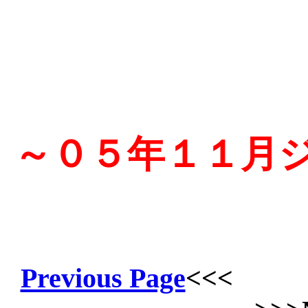
～０５年１１月
Previous Page
<