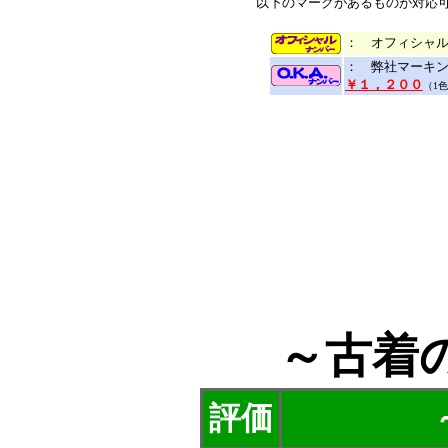
以下のマークがあるものが対応
： オフィシャ
： 弊社マーキ
￥１，２００
（1
～古着
評価