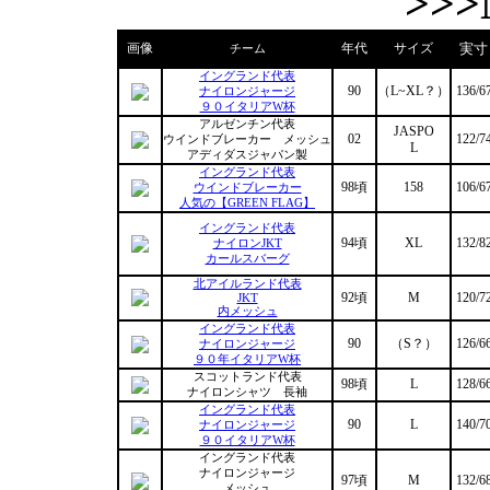
>>>
画像
年代
サイズ
実寸
チーム
イングランド代表
90
（L~XL？）
136/6
ナイロンジャージ
９０イタリアW杯
アルゼンチン代表
JASPO
02
122/7
ウインドブレーカー メッシュ
L
アディダスジャパン製
イングランド代表
98頃
158
106/6
ウインドブレーカー
人気の【GREEN FLAG】
イングランド代表
94頃
XL
132/8
ナイロンJKT
カールスバーグ
北アイルランド代表
92頃
M
120/7
JKT
内メッシュ
イングランド代表
90
（S？）
126/6
ナイロンジャージ
９０年イタリアW杯
スコットランド代表
98頃
L
128/6
ナイロンシャツ 長袖
イングランド代表
90
L
140/7
ナイロンジャージ
９０イタリアW杯
イングランド代表
ナイロンジャージ
97頃
M
132/6
メッシュ