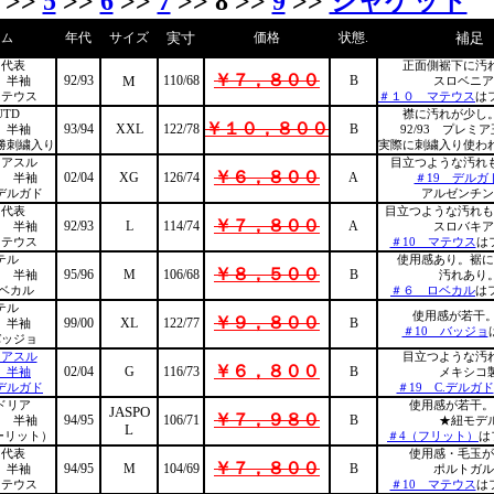
>>
5
>>
6
>>
7
>> 8 >>
9
>>
ジャケット
年代
サイズ
実寸
価格
状態.
補足
ーム
ツ代表
正面側裾下に汚
￥７，８００
92/93
M
110/68
B
 半袖
スロベニア
マテウス
＃１０ マテウス
は
TD
襟に汚れが少し
￥１０，８００
93/94
XXL
122/78
B
 半袖
92/93 プレミ
勝刺繍入り
実際に刺繍入り使わ
・アスル
目立つような汚れ
￥６，８００
02/04
XG
126/74
A
イ 半袖
＃19 デルガ
.デルガド
アルゼンチン
ツ代表
目立つような汚れも
￥７，８００
92/93
L
114/74
A
イ 半袖
スロバキア
マテウス
＃10 マテウス
は
テル
使用感あり。裾に
￥８，５００
95/96
M
106/68
B
イ 半袖
汚れあり
ロベカル
＃６ ロベカル
は
テル
使用感が若干。
￥９，８００
99/00
XL
122/77
B
 半袖
＃10 バッジョ
バッジョ
・アスル
目立つような汚
￥６，８００
02/04
G
116/73
B
 半袖
メキシコ
.デルガド
＃19 C.デルガド
ドリア
使用感が若干。
JASPO
￥７，９８０
94/95
106/71
B
イ 半袖
★紐モデ
L
ーリット）
＃4（フリット）
は
ツ代表
使用感・毛玉が
￥７，８００
94/95
M
104/69
B
 半袖
ポルトガル
マテウス
＃10 マテウス
は