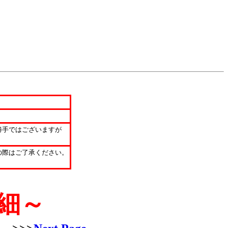
勝手ではございますが
の際はご了承ください。
細～