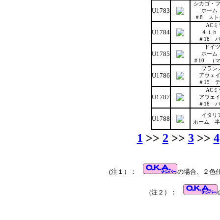
シカゴ・
U1783
ホーム
＃8 ス
ACミ
U1784
４ｔｈ
＃18 
ドイ
U1785
ホーム
＃10 （
フラン
U1786
アウェ
＃15 
ACミ
U1787
アウェ
＃18 
イタリ
U1788
ホーム 半
1
>>
2
>>
3
>>
4
(注１）：
の場合、２色
(注２）：