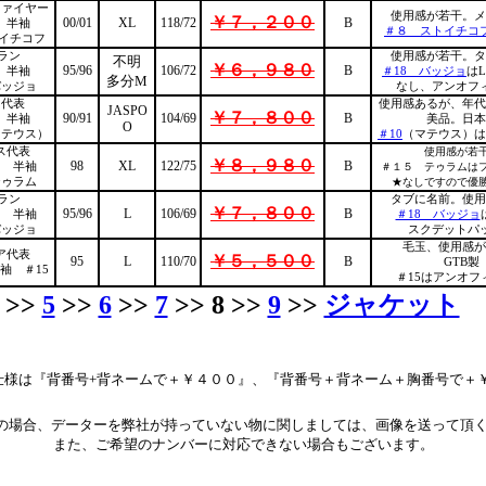
ファイヤー
使用感が若干。メ
￥７，２００
00/01
XL
118/72
B
 半袖
＃８ ストイチコ
トイチコフ
ラン
使用感が若干。タ
不明
￥６，９８０
95/96
106/72
B
 半袖
＃18 バッジョ
はL
多分M
バッジョ
なし、アンオフ
ツ代表
使用感あるが、年代
JASPO
￥７，８００
90/91
104/69
B
 半袖
美品。日本
O
マテウス）
＃10
（マテウス）は
ス代表
使用感が若
￥８，９８０
98
XL
122/75
B
イ 半袖
＃１５ テゥラムは
テゥラム
★なしですので優
ラン
タブに名前。使用
￥７，８００
95/96
L
106/69
B
イ 半袖
＃18 バッジョ
バッジョ
スクデットパ
毛玉、使用感が
ア代表
￥５，５００
95
L
110/70
B
GTB製
袖 ＃15
＃15はアンオフ
>>
5
>>
6
>>
7
>> 8 >>
9
>>
ジャケット
仕様は『背番号+背ネームで＋￥４００』、『背番号＋背ネーム＋胸番号で＋
の場合、データーを弊社が持っていない物に関しましては、画像を送って頂
また、ご希望のナンバーに対応できない場合もございます。