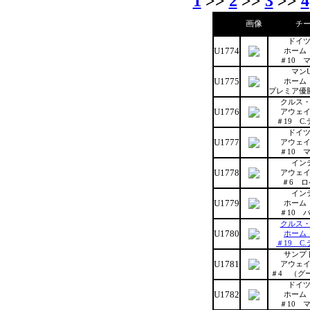
1
>>
2
>>
3
>>
4
画像
チ
ドイ
U1774
ホーム
＃10 
マンU
U1775
ホーム
プレミア優
クルス
U1776
アウェ
＃19 C
ドイ
U1777
アウェ
＃10 
イン
U1778
アウェ
＃6 
イン
U1779
ホーム
＃10 
クルス
U1780
ホーム
＃19 C
サンプ
U1781
アウェ
＃4 （グ
ドイ
U1782
ホーム
＃10 