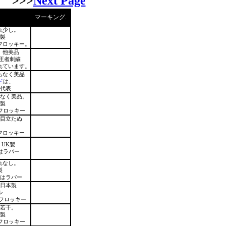
>>>
Next Page
マーキング.
れ少し。
製
フロッキー。
。他美品
ア王者刺繍
れています。
もなく美品
ド
は、
代表
なく美品。
製
フロッキー
目立たぬ
。
フロッキー
UK製
はラバー
れなし。
製
はラバー
日本製
ル
フロッキー
若干。
製
フロッキー