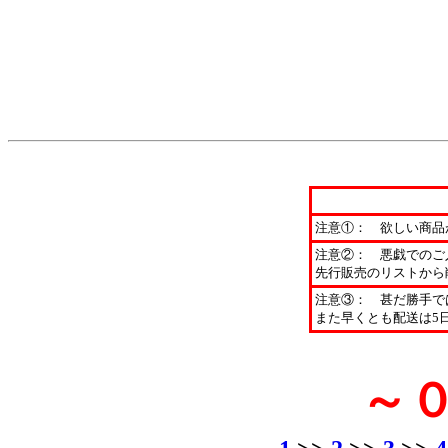
注意①： 欲しい商品
注意②： 悪戯でのご
先行販売のリストから
注意③： 甚だ勝手で
また早くとも配送は5
～