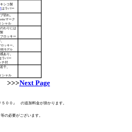
キシコ製
フ
はラバー
ブ切れ。
ottoマーク
ィシャル
のわりには
製
フロッキー
干。
フロッキー。
勝前モデル
感あり。
はラバー
ッチ付
若干。
ィシャル
>>>
Next Page
￥５００』 の追加料金が掛かります。
く等の必要がございます。