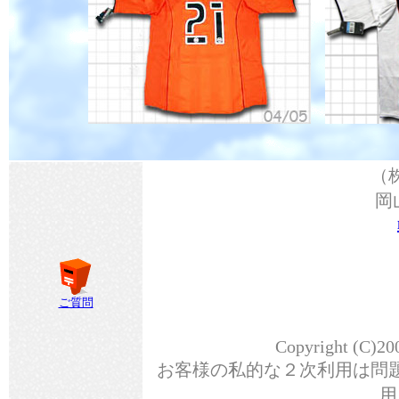
（
岡
ご質問
Copyright (C)20
お客様の私的な２次利用は問
用