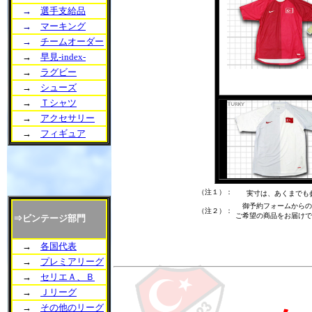
→
選手支給品
→
マーキング
→
チームオーダー
→
早見-index-
→
ラグビー
→
シューズ
→
Ｔシャツ
→
アクセサリー
→
フィギュア
（注１）：
実寸は、あくまでも
御予約フォームからの
（注２）：
ご希望の商品をお届けで
⇒ビンテージ部門
→
各国代表
→
プレミアリーグ
→
セリエＡ、Ｂ
→
Ｊリーグ
→
その他のリーグ