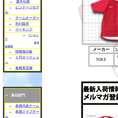
→
選手仕様
→
ビンテージモデ
ル
→
チームオーダー
→
先行販売
→
マーキング
→
マーキン
グ
参考
画像集
メーカー
→
情報掲示板
→
１円オークショ
NIKE
ン
→
倉敷実店舗
⇒
新品部門
→
各国代表チーム
→
各国クラブチー
ム