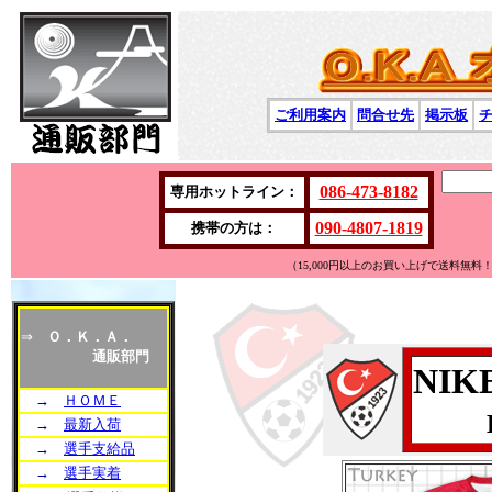
ご利用案内
問合せ先
掲示板
086-473-8182
専用ホットライン：
090-4807-1819
携帯の方は：
（15,000円以上のお買い上げで送料無
⇒
Ｏ．Ｋ．Ａ．
通販部門
NIK
→
ＨＯＭＥ
→
最新入荷
→
選手支給品
→
選手実着