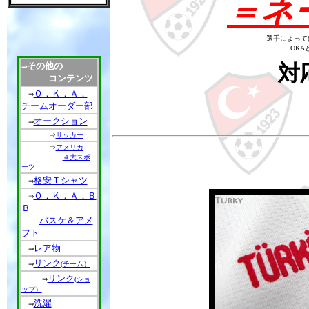
＝ネ
選手によって
OK
その他の
対
⇒
コンテンツ
Ｏ．Ｋ．Ａ．
⇒
チームオーダー部
オークション
⇒
⇒
サッカー
⇒
アメリカ
４大スポ
ーツ
格安Ｔシャツ
⇒
Ｏ．Ｋ．Ａ．Ｂ
⇒
Ｂ
バスケ＆アメ
フト
レア物
⇒
リンク
⇒
(チーム）
リンク
⇒
(ショ
ップ）
洗濯
⇒