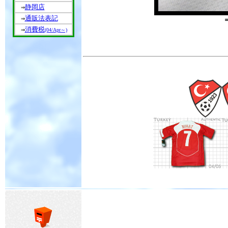
静岡店
⇒
通販法表記
⇒
消費税
⇒
(04/Apr～)