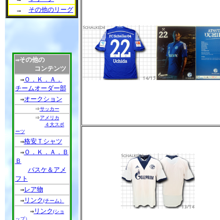
→
その他のリーグ
その他の
⇒
コンテンツ
Ｏ．Ｋ．Ａ．
⇒
チームオーダー部
オークション
⇒
⇒
サッカー
⇒
アメリカ
４大スポ
ーツ
格安Ｔシャツ
⇒
Ｏ．Ｋ．Ａ．Ｂ
⇒
Ｂ
バスケ＆アメ
フト
レア物
⇒
リンク
⇒
(チーム）
リンク
⇒
(ショ
ップ）