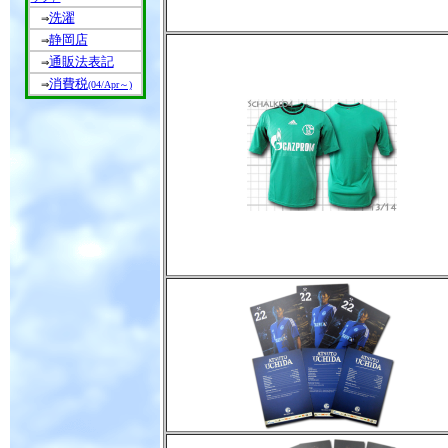
洗濯
⇒
静岡店
⇒
通販法表記
⇒
消費税
⇒
(04/Apr～)