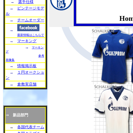
→
選手仕様
→
ビンテージモデ
ル
Ho
→
チームオーダー
→
最新情報はこちらで
→
マーキング
→
マーキン
グ
参考
画像集
→
情報掲示板
→
１円オークショ
ン
→
倉敷実店舗
⇒
新品部門
→
各国代表チーム