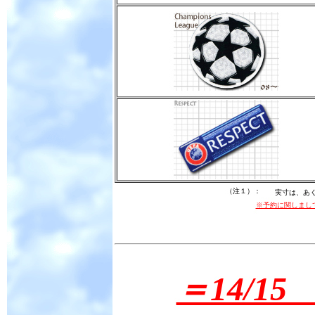
（注１）：
実寸は、あ
※予約に関しまし
＝14/1