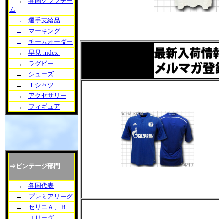
→
各国クラブチー
ム
→
選手支給品
→
マーキング
→
チームオーダー
→
早見-index-
→
ラグビー
→
シューズ
→
Ｔシャツ
→
アクセサリー
→
フィギュア
⇒ビンテージ部門
→
各国代表
→
プレミアリーグ
→
セリエＡ、Ｂ
→
Ｊリーグ