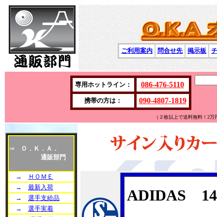
ご利用案内
問合せ先
掲示板
086-476-5110
専用ホットライン：
090-4807-1819
携帯の方は：
（２枚以上で送料無料！2万
⇒
Ｏ．Ｋ．Ａ．
通販部門
→
ＨＯＭＥ
→
最新入荷
ADIDAS 14
→
選手支給品
→
選手実着