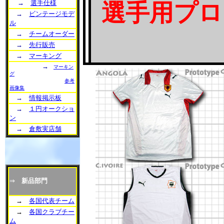
→
選手仕様
選手用プロ
→
ビンテージモデ
ル
→
チームオーダー
→
先行販売
→
マーキング
→
マーキン
グ
参考
画像集
→
情報掲示板
→
１円オークショ
ン
→
倉敷実店舗
⇒
新品部門
→
各国代表チーム
→
各国クラブチー
ム