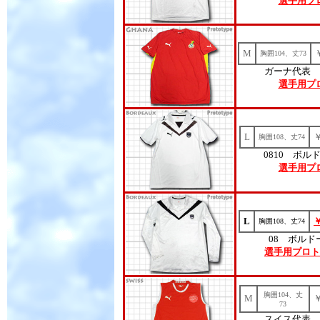
選手用プ
M
胸囲104、丈73
ガーナ代表 
選手用プ
L
胸囲108、丈74
0810 ボル
選手用プ
L
胸囲108、丈74
08 ボルド
選手用プロト
胸囲104、丈
M
73
スイス代表 