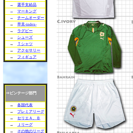
→
選手支給品
→
マーキング
→
チームオーダー
→
早見-index-
→
ラグビー
→
シューズ
→
Ｔシャツ
→
アクセサリー
→
フィギュア
⇒ビンテージ部門
→
各国代表
→
プレミアリーグ
→
セリエＡ、Ｂ
→
Ｊリーグ
→
その他のリーグ