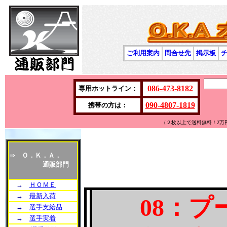
ご利用案内
問合せ先
掲示板
086-473-8182
専用ホットライン：
090-4807-1819
携帯の方は：
（２枚以上で送料無料！2万
⇒
Ｏ．Ｋ．Ａ．
通販部門
→
ＨＯＭＥ
→
最新入荷
08：
→
選手支給品
→
選手実着