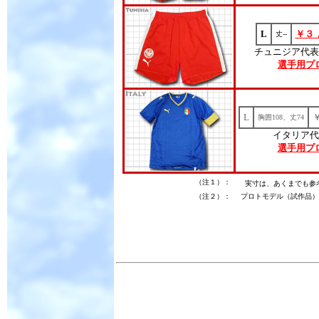
L
￥３
丈--
チュニジア代表
選手用プ
L
胸囲108、丈74
イタリア代
選手用プ
（注１）：
実寸は、あくまでも参
（注２）：
プロトモデル（試作品）