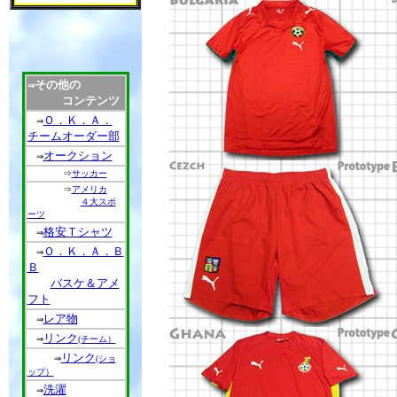
その他の
⇒
コンテンツ
Ｏ．Ｋ．Ａ．
⇒
チームオーダー部
オークション
⇒
⇒
サッカー
⇒
アメリカ
４大スポ
ーツ
格安Ｔシャツ
⇒
Ｏ．Ｋ．Ａ．Ｂ
⇒
Ｂ
バスケ＆アメ
フト
レア物
⇒
リンク
⇒
(チーム）
リンク
⇒
(ショ
ップ）
洗濯
⇒