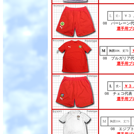
L
￥３
丈--
08 バーレーン
選手用プ
M
胸囲104、丈73
08 ブルガリア
選手用プ
L
￥３
丈--
08 チェコ代表
選手用プ
M
胸囲104、丈73
08 エジプ