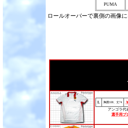
PUMA
ロールオーバーで裏側の画像に
L
胸囲108、丈74
アンゴラ代
選手用プ