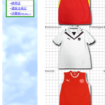
静岡店
⇒
通販法表記
⇒
消費税
⇒
(04/Apr～)