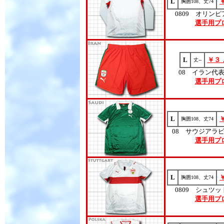
L
胸囲108、丈74
0809 オリン
選手用プ
L
￥３
丈--
08 イラン代
選手用プ
L
胸囲108、丈74
08 サウジアラ
選手用プ
L
胸囲108、丈74
0809 シュツ
選手用プ