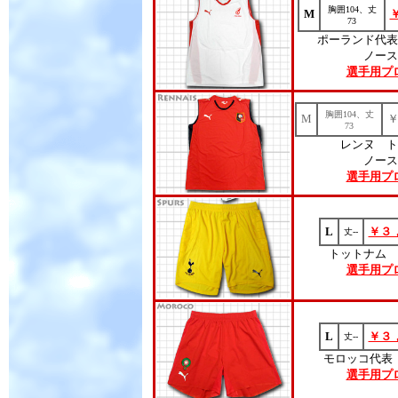
胸囲104、丈
M
73
ポーランド代表
ノース
選手用プ
胸囲104、丈
M
73
レンヌ ト
ノース
選手用プ
L
￥３
丈--
トットナム 
選手用プ
L
￥３
丈--
モロッコ代表
選手用プ