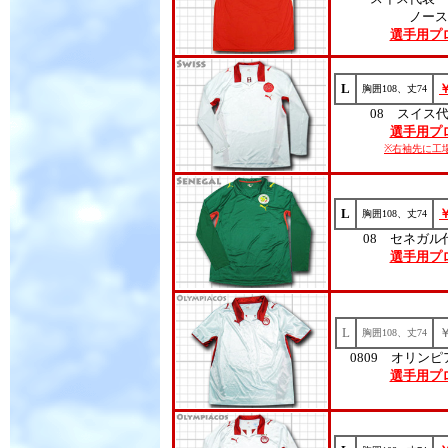
ノース
選手用プ
L
胸囲108、丈74
08 スイス
選手用プ
※右袖先に工
L
胸囲108、丈74
08 セネガル
選手用プ
L
胸囲108、丈74
0809 オリン
選手用プ