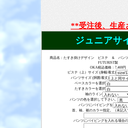
**受注後、生
ジュニアサ
商品名：たすき掛けデザイン ピステ ＆ パン
FUTURIST製
OKA税込価格：7,469円
ピステ（上）サイズ (身幅/着丈)
パンツサイズ (胴囲/着丈)
ベースカラーを選択
たすきカラーを選択
袖のライン
パンツの色を選択して下さい。
パンツにパイピングを
首、袖、裾のカラー指定。（未記入
パンツにパイピングを入れる場合の