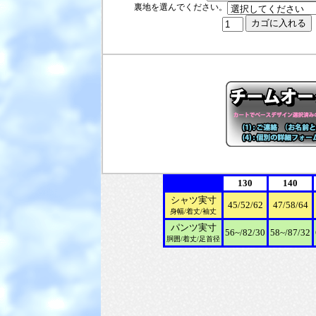
裏地を選んでください。
130
140
シャツ実寸
45/52/62
47/58/64
身幅/着丈/袖丈
パンツ実寸
56~/82/30
58~/87/32
胴囲/着丈/足首径