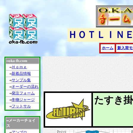
ＨＯＴＬＩＮ
ホーム
新入荷モ
oka-fb.com
⇒
Ｈｏｍｅ
⇒
新着品情報
⇒
サンプル集
⇒
オーダーの流れ
⇒
発注フォーム
⇒
たすき
冬物ジャージ
⇒
フットサル
⇒
メーカーチョイ
⇒
ス
アンブロ
⇒