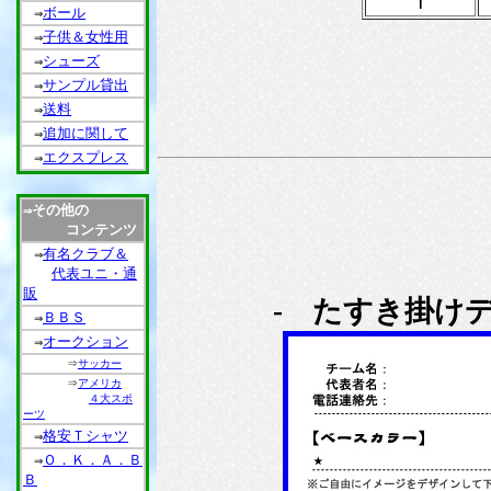
Ｔ
ボール
⇒
子供＆女性用
⇒
シューズ
⇒
サンプル貸出
⇒
送料
⇒
追加に関して
⇒
エクスプレス
⇒
その他の
⇒
コンテンツ
有名クラブ＆
⇒
代表ユニ・通
販
- たすき掛け
ＢＢＳ
⇒
オークション
⇒
⇒
サッカー
⇒
アメリカ
４大スポ
ーツ
格安Ｔシャツ
⇒
Ｏ．Ｋ．Ａ．Ｂ
⇒
Ｂ