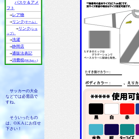
バスケ＆アメ
フト
レア物
⇒
リンク
⇒
(チーム）
リンク
⇒
(ショ
ップ）
洗濯
⇒
静岡店
⇒
通販法表記
⇒
消費税
⇒
(04/Apr～)
サッカーの大会
などでは必需品で
すね。
そういったもの
は、O.K.A.にお任せ
下さい！