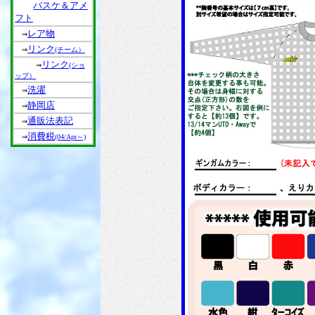
バスケ＆アメ
フト
レア物
⇒
リンク
⇒
(チーム）
リンク
⇒
(ショ
ップ）
洗濯
⇒
静岡店
⇒
通販法表記
⇒
消費税
⇒
(04/Apr～)