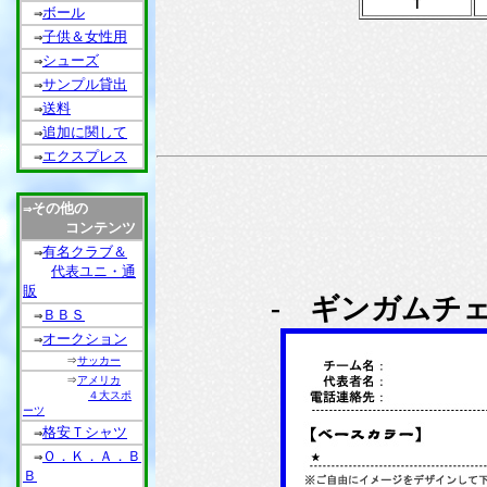
Ｔ
ボール
⇒
子供＆女性用
⇒
シューズ
⇒
サンプル貸出
⇒
送料
⇒
追加に関して
⇒
エクスプレス
⇒
その他の
⇒
コンテンツ
有名クラブ＆
⇒
代表ユニ・通
販
- ギンガムチ
ＢＢＳ
⇒
オークション
⇒
⇒
サッカー
⇒
アメリカ
４大スポ
ーツ
格安Ｔシャツ
⇒
Ｏ．Ｋ．Ａ．Ｂ
⇒
Ｂ