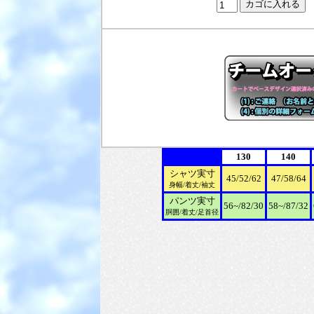
130
140
シャツ実寸
45/52/62
47/58/64
身幅/着丈/袖丈
パンツ実寸
56~/82/30
58~/87/32
胴囲/着丈/足首径