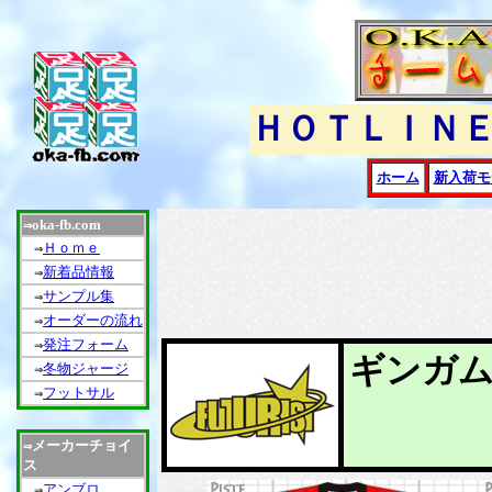
ＨＯＴＬＩＮ
ホーム
新入荷モ
oka-fb.com
⇒
Ｈｏｍｅ
⇒
新着品情報
⇒
サンプル集
⇒
オーダーの流れ
⇒
発注フォーム
⇒
ギンガ
冬物ジャージ
⇒
フットサル
⇒
メーカーチョイ
⇒
ス
アンブロ
⇒