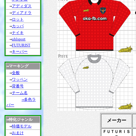
アディダス
⇒
ディアドラ
⇒
ロット
⇒
カッパ
⇒
ナイキ
⇒
uhlsport
⇒
FUTURIST
⇒
キーパー
⇒
マーキング
⇒
全般
⇒
ワッペン
⇒
背番号
⇒
チーム名
⇒
多色ラ
⇒
バー
特化ジャンル
メーカー
⇒
特価モデル
⇒
ＦＵＴＵＲＩＳ
おまけ
⇒