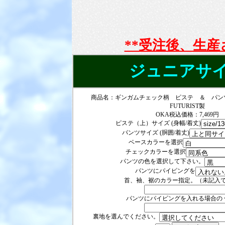
**受注後、生
ジュニアサ
商品名：ギンガムチェック柄 ピステ ＆ パ
FUTURIST製
OKA税込価格：7,469円
ピステ（上）サイズ (身幅/着丈)
パンツサイズ (胴囲/着丈)
ベースカラーを選択
チェックカラーを選択
パンツの色を選択して下さい。
パンツにパイピングを
首、袖、裾のカラー指定。（未記入
パンツにパイピングを入れる場合の 
裏地を選んでください。