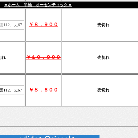
＝ホーム 半袖 オーセンティック＝
￥８，９００
囲112、丈67
売切れ
￥１０，９００
切れ
売切れ
￥８，６００
囲112、丈67
売切れ