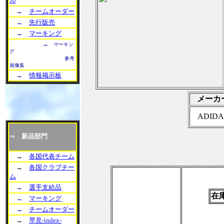
ル
→
チームオーダー
→
先行販売
→
マーキング
→
マーキン
グ
参考
画像集
→
情報掲示板
メーカ
ADIDA
⇒
新品部門
→
各国代表チーム
→
各国クラブチー
ム
→
選手支給品
在
→
マーキング
→
チームオーダー
→
早見-index-