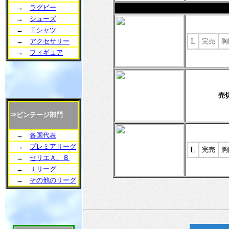
→
ラグビー
→
シューズ
→
Ｔシャツ
L
→
アクセサリー
完売
胸
→
フィギュア
売
⇒ビンテージ部門
→
各国代表
→
プレミアリーグ
L
完売
胸
→
セリエＡ、Ｂ
→
Ｊリーグ
→
その他のリーグ