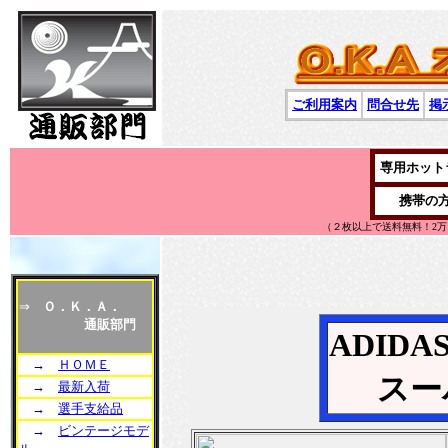
ご利用案内
問合せ先
掲
専用ホット
携帯の
（２枚以上で送料無料！2
⇒
Ｏ．Ｋ．Ａ．
通販部門
ADID
→
ＨＯＭＥ
スー
→
最新入荷
→
選手支給品
→
ビンテージモデ