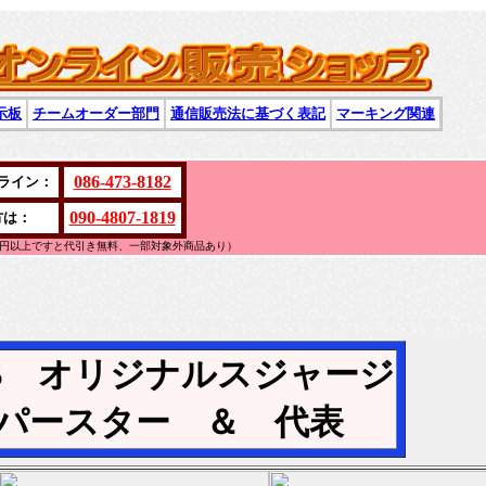
示板
チームオーダー部門
通信販売法に基づく表記
マーキング関連
086-473-8182
ライン：
090-4807-1819
方は：
万円以上ですと代引き無料、一部対象外商品あり）
AS オリジナルスジャージ
パースター ＆ 代表