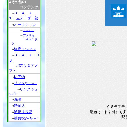
その他の
⇒
コンテンツ
Ｏ．Ｋ．Ａ．
⇒
チームオーダー部
オークション
⇒
⇒
サッカー
⇒
アメリカ
４大スポ
ーツ
格安Ｔシャツ
⇒
Ｏ．Ｋ．Ａ．Ｂ
⇒
Ｂ
バスケ＆アメ
フト
レア物
⇒
リンク
⇒
(チーム）
リンク
⇒
(ショ
ップ）
洗濯
⇒
静岡店
⇒
０６年モデ
通販法表記
配色はこれ以外にも多
⇒
配
消費税
⇒
(04/Apr～)