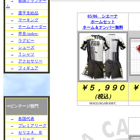
→
各国クラブチー
ム
→
選手支給品
05/06 シエーナ
→
マーキング
ホームセット
→
チームオーダー
ネーム＆ナンバー無料
→
早見-index-
→
ラグビー
→
シューズ
→
Ｔシャツ
→
アクセサリー
→
フィギュア
￥５，９９０
￥
（税込）
MAGLIAGARAM/C
⇒ビンテージ部門
→
各国代表
→
プレミアリーグ
→
セリエＡ、Ｂ
→
Ｊリーグ