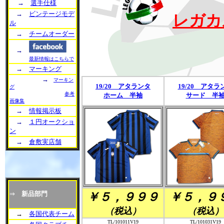
→
選手仕様
→
ビンテージモデ
レガカ
ル
→
チームオーダー
→
最新情報はこちらで
→
マーキング
→
マーキン
19/20 アタランタ
19/20 アタラ
グ
参考
ホーム 半袖
サード 半
画像集
→
情報掲示板
→
１円オークショ
ン
→
倉敷実店舗
⇒
新品部門
￥５，９９９
￥５，９
（税込）
（税込）
→
各国代表チーム
TL/101011V19
TL/101031V19