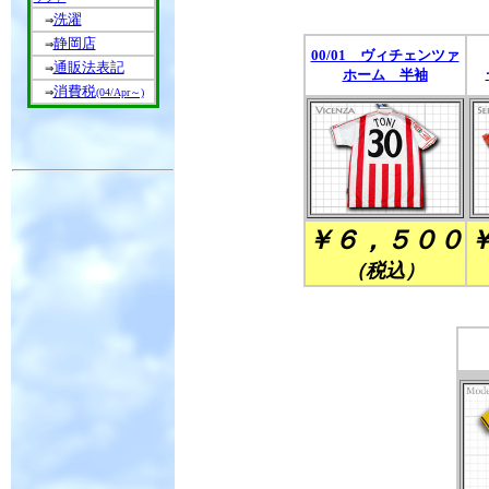
洗濯
⇒
静岡店
⇒
00/01 ヴィチェンツァ
通販法表記
⇒
ホーム 半袖
消費税
⇒
(04/Apr～)
￥６，５００
（税込）