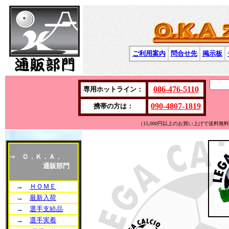
ご利用案内
問合せ先
掲示板
086-476-5110
専用ホットライン：
090-4807-1819
携帯の方は：
（15,000円以上のお買い上げで送料
⇒
Ｏ．Ｋ．Ａ．
通販部門
→
ＨＯＭＥ
→
最新入荷
→
選手支給品
→
選手実着