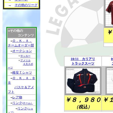
→
その他のリーグ
その他の
￥
⇒
コンテンツ
Ｏ．Ｋ．Ａ．
⇒
チームオーダー部
オークション
⇒
⇒
サッカー
10/11 カリアリ
⇒
アメリカ
トラックスーツ
４大スポ
ーツ
格安Ｔシャツ
⇒
Ｏ．Ｋ．Ａ．Ｂ
⇒
Ｂ
バスケ＆アメ
フト
レア物
⇒
￥８，９８０
￥
リンク
⇒
(チーム）
（税込）
リンク
⇒
(ショ
ップ）