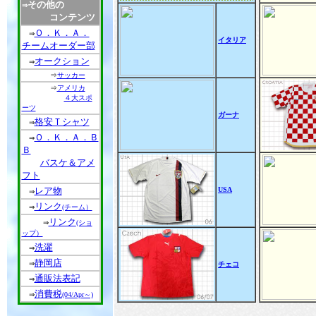
その他の
⇒
コンテンツ
Ｏ．Ｋ．Ａ．
⇒
イタリア
チームオーダー部
オークション
⇒
⇒
サッカー
⇒
アメリカ
４大スポ
ーツ
ガーナ
格安Ｔシャツ
⇒
Ｏ．Ｋ．Ａ．Ｂ
⇒
Ｂ
バスケ＆アメ
フト
レア物
USA
⇒
リンク
⇒
(チーム）
リンク
⇒
(ショ
ップ）
洗濯
⇒
静岡店
⇒
チェコ
通販法表記
⇒
消費税
⇒
(04/Apr～)