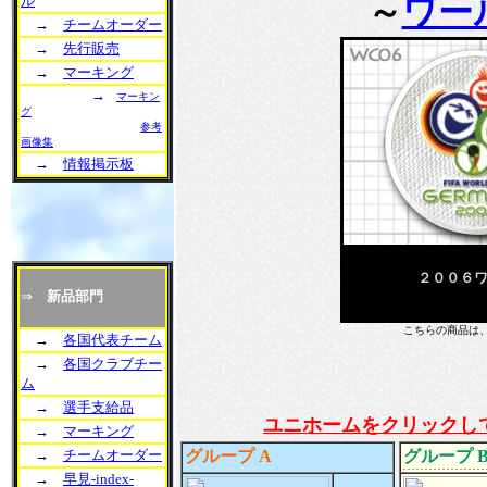
ル
～
ワー
→
チームオーダー
→
先行販売
→
マーキング
→
マーキン
グ
参考
画像集
→
情報掲示板
２００６
⇒
新品部門
こちらの商品は
→
各国代表チーム
→
各国クラブチー
ム
→
選手支給品
ユニホームをクリックし
→
マーキング
→
チームオーダー
グループ A
グループ 
→
早見-index-