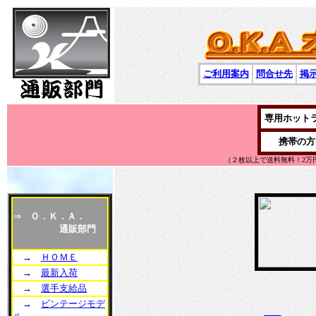
ご利用案内
問合せ先
掲
専用ホット
携帯の方
（２枚以上で送料無料！2万
⇒
Ｏ．Ｋ．Ａ．
通販部門
→
ＨＯＭＥ
→
最新入荷
→
選手支給品
→
ビンテージモデ