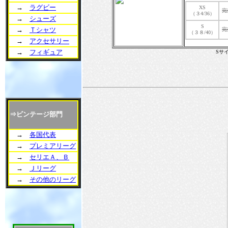
→
ラグビー
XS
完
（３4/36）
→
シューズ
S
→
Ｔシャツ
完
（３８/40）
→
アクセサリー
→
フィギュア
Sサ
⇒ビンテージ部門
→
各国代表
→
プレミアリーグ
→
セリエＡ、Ｂ
→
Ｊリーグ
→
その他のリーグ