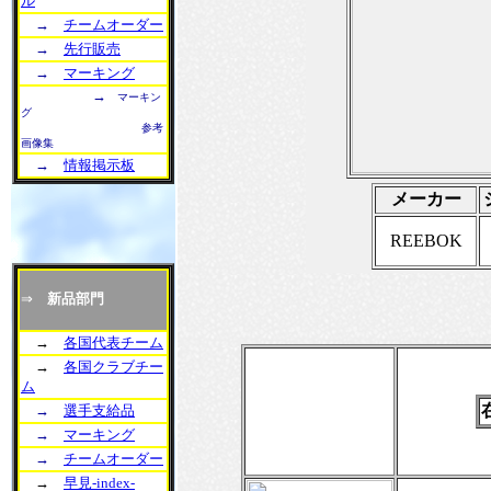
ル
→
チームオーダー
→
先行販売
→
マーキング
→
マーキン
グ
参考
画像集
→
情報掲示板
メーカー
REEBOK
⇒
新品部門
→
各国代表チーム
→
各国クラブチー
ム
→
選手支給品
→
マーキング
→
チームオーダー
→
早見-index-