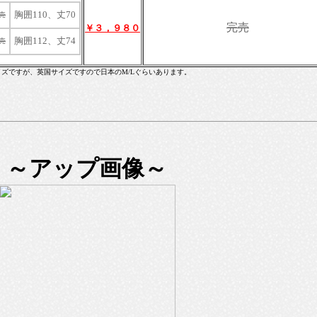
胸囲110、丈70
売
完売
￥３，９８０
胸囲112、丈74
売
イズですが、英国サイズですので日本のM/Lぐらいあります。
～アップ画像～