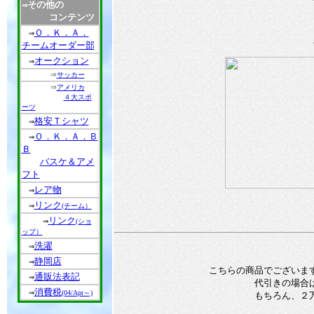
その他の
⇒
コンテンツ
Ｏ．Ｋ．Ａ．
⇒
チームオーダー部
オークション
⇒
⇒
サッカー
⇒
アメリカ
４大スポ
ーツ
格安Ｔシャツ
⇒
Ｏ．Ｋ．Ａ．Ｂ
⇒
Ｂ
バスケ＆アメ
フト
レア物
⇒
リンク
⇒
(チーム）
リンク
⇒
(ショ
ップ）
洗濯
⇒
静岡店
⇒
こちらの商品でございま
通販法表記
⇒
代引きの場合
消費税
⇒
(04/Apr～)
もちろん、２