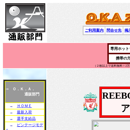
ご利用案内
問合せ先
掲
専用ホット
携帯の
（２枚以上で送料無料！2
⇒
Ｏ．Ｋ．Ａ．
REE
通販部門
ア
→
ＨＯＭＥ
→
最新入荷
→
選手支給品
→
ビンテージモデ