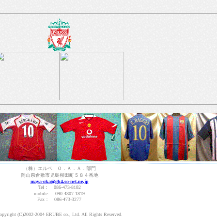
（株）エルベ Ｏ．Ｋ．Ａ．部門
岡山県倉敷市児島柳田町５８４番地
maya-oka@gb4.so-net.ne.jp
Tel： 086-473-8182
mobile:
090-4807-1819
Fax： 086-473-3277
opyright (C)2002-2004 ERUBE co., Ltd. All Rights Reserved.