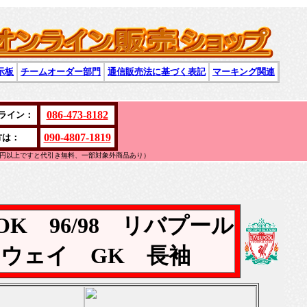
示板
チームオーダー部門
通信販売法に基づく表記
マーキング関連
086-473-8182
ライン：
090-4807-1819
方は：
万円以上ですと代引き無料、一部対象外商品あり）
BOK 96/98 リバプール
ウェイ GK 長袖