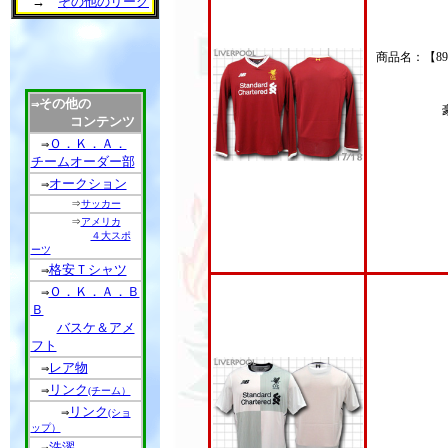
→
その他のリーグ
商品名：【8
その他の
⇒
コンテンツ
Ｏ．Ｋ．Ａ．
⇒
チームオーダー部
オークション
⇒
⇒
サッカー
⇒
アメリカ
４大スポ
ーツ
格安Ｔシャツ
⇒
Ｏ．Ｋ．Ａ．Ｂ
⇒
Ｂ
バスケ＆アメ
フト
レア物
⇒
リンク
⇒
(チーム）
リンク
⇒
(ショ
ップ）
洗濯