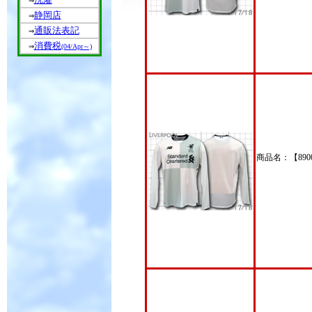
⇒
静岡店
⇒
通販法表記
⇒
消費税
⇒
(04/Apr～)
商品名：【89