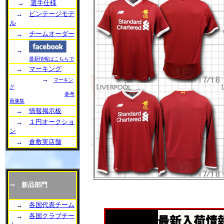
→
選手仕様
→
ビンテージモデ
ル
→
チームオーダー
→
最新情報はこちらで
→
マーキング
→
マーキン
グ
参考
画像集
→
情報掲示板
→
１円オークショ
ン
→
倉敷実店舗
⇒
新品部門
→
各国代表チーム
→
各国クラブチー