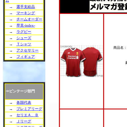
ム
→
選手支給品
→
マーキング
→
チームオーダー
→
早見-index-
→
ラグビー
→
シューズ
→
Ｔシャツ
商品名：
→
アクセサリー
→
フィギュア
⇒ビンテージ部門
→
各国代表
→
プレミアリーグ
→
セリエＡ、Ｂ
→
Ｊリーグ