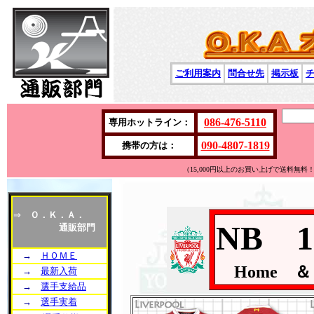
ご利用案内
問合せ先
掲示板
086-476-5110
専用ホットライン：
090-4807-1819
携帯の方は：
（15,000円以上のお買い上げで送料無
⇒
Ｏ．Ｋ．Ａ．
NB 1
通販部門
→
ＨＯＭＥ
Home 
→
最新入荷
→
選手支給品
→
選手実着