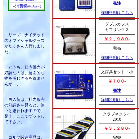
発注
消費税
⇒
(04/Apr～)
詳細説明はこちら
ダブルカフス
カフリンクス
リーズユナイテッド
￥２，９８０-
のオフィシャルグッズ
がたくさん入荷しまし
完売
た。
詳細説明はこちら
どうも、社内販売が
文房具セット・小
好調なのは、意図的な
物を感じざるを得ませ
￥７００-
んが…。
発注
再入荷は、社内販売
詳細説明はこちら
の好調さを見ると、無
いと思われますので、
クラブネクタイ
是非、ここでゲットし
2010
て下さい。
￥３，２８０-
ゴルフ関連商品は、
完売