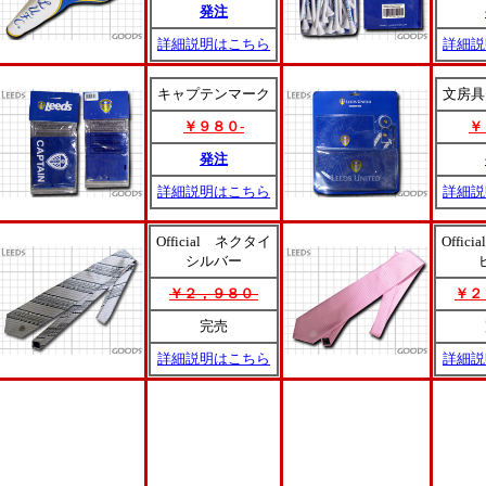
発注
詳細説明はこちら
詳細説
キャプテンマーク
文房具
￥９８０-
￥
発注
詳細説明はこちら
詳細説
Official ネクタイ
Offic
シルバー
￥２，９８０-
￥２
完売
詳細説明はこちら
詳細説