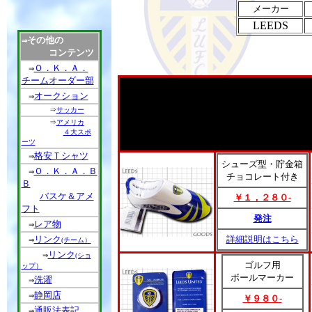
メーカー
LEEDS
その他の
⇒
コンテンツ
Ｏ．Ｋ．Ａ．
⇒
チームオーダー部
オークション
⇒
⇒
サッカー
⇒
アメリカ
４大スポ
ーツ
格安Ｔシャツ
⇒
シューズ型・貯金箱
Ｏ．Ｋ．Ａ．Ｂ
⇒
チョコレート付き
Ｂ
バスケ＆アメ
￥１，２８０-
フト
発注
レア物
⇒
リンク
詳細説明はこちら
⇒
(チーム）
リンク
⇒
(ショ
ゴルフ用
ップ）
ボールマーカー
洗濯
⇒
静岡店
⇒
￥９８０-
通販法表記
⇒