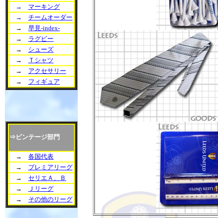
→
マーキング
→
チームオーダー
→
早見-index-
→
ラグビー
→
シューズ
→
Ｔシャツ
→
アクセサリー
→
フィギュア
⇒ビンテージ部門
→
各国代表
→
プレミアリーグ
→
セリエＡ、Ｂ
→
Ｊリーグ
→
その他のリーグ