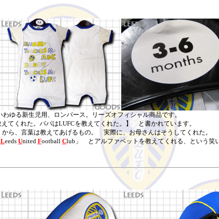
のいわゆる新生児用、ロンパース。リーズオフィシャル商品です。
教えてくれた。パパはLUFCを教えてくれた。】 と書かれています。
...」から、言葉は教えてあげるもの。 実際に、お母さんはそうしてくれた。
「
L
eeds
U
nited
F
ootball
C
lub」 とアルファベットを教えてくれる、という笑