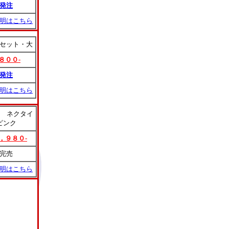
発注
明はこちら
セット・大
８００-
発注
明はこちら
ial ネクタイ
ピンク
，９８０-
完売
明はこちら