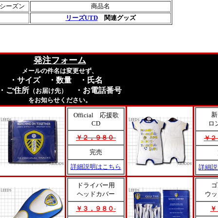
シーズン
商品名
リーズUTD
関連グッズ
発注フォーム
メールの件名は変更せず、
・サイズ ・数量 ・氏名
・ご住所
・お電話番号
（お届け先）
をお知らせください。
新
Official 応援歌
CD
ロ
￥２，９８０-
￥２
完売
詳細説明はこちら
詳細説
ドライバー用
ゴ
ヘッドカバー
ウッ
￥３，９８０-
￥