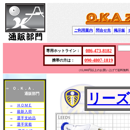
ご利用案内
問合せ先
掲示板
086-473-8182
専用ホットライン：
090-4807-1819
携帯の方は：
（15,000円以上のお買い上げで送料
⇒
Ｏ．Ｋ．Ａ．
リーズ
通販部門
→
ＨＯＭＥ
→
最新入荷
→
選手支給品
→
選手実着