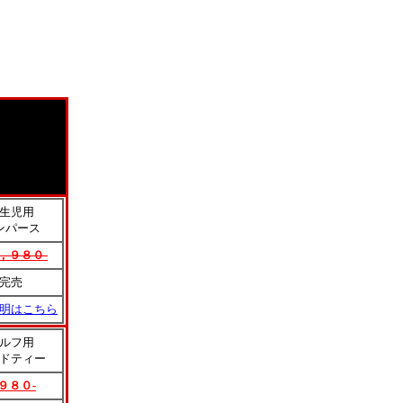
生児用
ンパース
，９８０-
完売
明はこちら
ルフ用
ドティー
９８０-