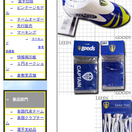
→
選手仕様
→
ビンテージモデ
ル
→
チームオーダー
→
先行販売
→
マーキング
→
マーキン
グ
参考
画像集
→
情報掲示板
→
１円オークショ
ン
→
倉敷実店舗
⇒
新品部門
→
各国代表チーム
→
各国クラブチー
ム
→
選手支給品