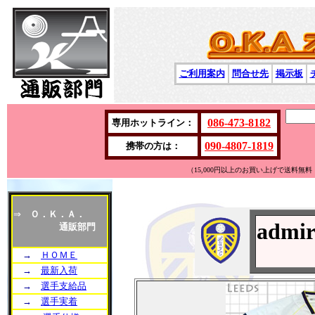
ご利用案内
問合せ先
掲示板
086-473-8182
専用ホットライン：
090-4807-1819
携帯の方は：
（15,000円以上のお買い上げで送料
⇒
Ｏ．Ｋ．Ａ．
admi
通販部門
→
ＨＯＭＥ
→
最新入荷
→
選手支給品
→
選手実着