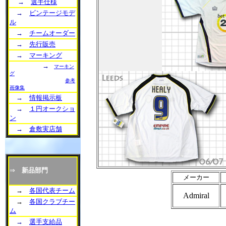
→
選手仕様
→
ビンテージモデ
ル
→
チームオーダー
→
先行販売
→
マーキング
→
マーキン
グ
参考
画像集
→
情報掲示板
→
１円オークショ
ン
→
倉敷実店舗
⇒
新品部門
メーカー
→
各国代表チーム
Admiral
→
各国クラブチー
ム
→
選手支給品