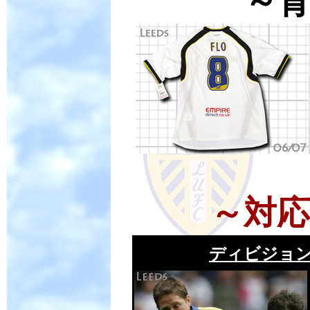
～
～
対
ディビジョ