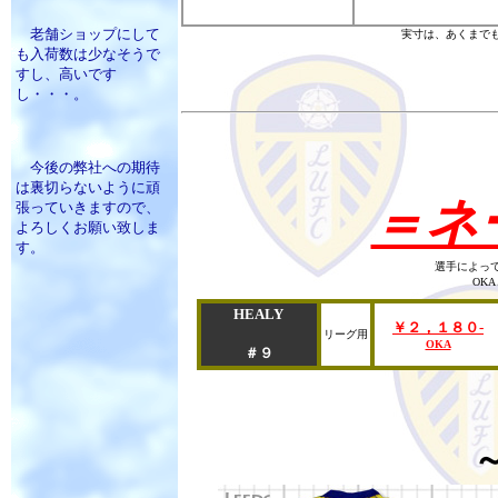
老舗ショップにして
実寸は、あくまで
も入荷数は少なそうで
すし、高いです
し・・・。
今後の弊社への期待
は裏切らないように頑
＝ネ
張っていきますので、
よろしくお願い致しま
す。
選手によっ
OK
HEALY
￥２，１８０-
リーグ用
OKA
＃９