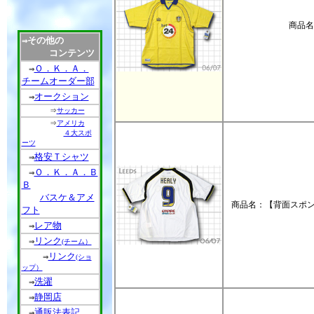
商品名
その他の
⇒
コンテンツ
Ｏ．Ｋ．Ａ．
⇒
チームオーダー部
オークション
⇒
⇒
サッカー
⇒
アメリカ
４大スポ
ーツ
格安Ｔシャツ
⇒
Ｏ．Ｋ．Ａ．Ｂ
⇒
Ｂ
バスケ＆アメ
商品名：【背面スポンサ
フト
レア物
⇒
リンク
⇒
(チーム）
リンク
⇒
(ショ
ップ）
洗濯
⇒
静岡店
⇒
通販法表記
⇒