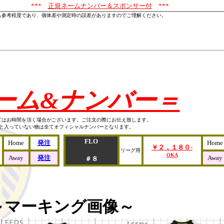
***
正規ネームナンバー＆スポンサー付
***
も参考程度であり、個体差や測定時の誤差がありますのでご理解ください。
ーム&ナンバー＝
てはお時間を頂く場合がございます。ご注文の際にお伝え致します。
Aと入っていない物は全てオフィシャルナンバーとなります。
FLO
Home
発注
Home
￥２，１８０-
リーグ用
OKA
Away
発注
Away
＃８
～マーキング画像～