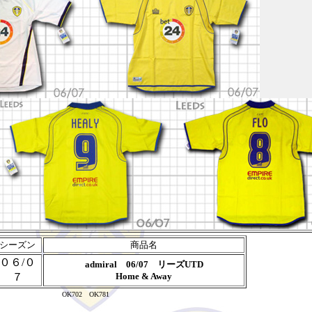
シーズン
商品名
０６/０
admiral 06/07 リーズUTD
７
Home & Away
OK702 OK781