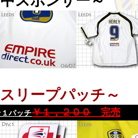
背中スポンサー～
応スリープパッチ～
￥１，２００
完売
ン１パッチ