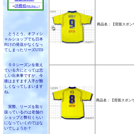
消費税
⇒
(04/Apr～)
商品名：【背面スポンサ
とうとう、オフィシ
ャルショップでも日本
向けの発送がなくなっ
てしまったリーズUTD
００シーズンを覚え
ている方にとっては悲
しい出来事ですが、今
後はますます入手が難
しくなってしまいます
ね。
商品名：【背面スポンサ
実際、リーズを取り
扱っているのは老舗の
ショップと弊社くらい
になっていくのではな
いでしょうか？