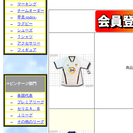
→
マーキング
→
チームオーダー
→
早見-index-
→
ラグビー
→
シューズ
→
Ｔシャツ
→
アクセサリー
→
フィギュア
商品
⇒ビンテージ部門
→
各国代表
→
プレミアリーグ
→
セリエＡ、Ｂ
→
Ｊリーグ
→
その他のリーグ