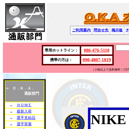
ご利用案内
問合せ先
掲示板
086-476-5110
専用ホットライン：
090-4807-1819
携帯の方は：
（２枚以上で送料無料！2万
⇒
Ｏ．Ｋ．Ａ．
通販部門
→
ＨＯＭＥ
→
最新入荷
NIK
→
選手支給品
→
選手実着