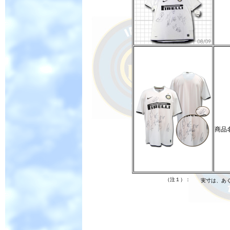
商品
（注１）：
実寸は、あ