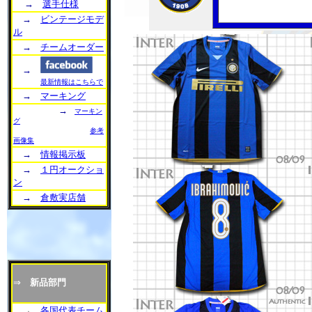
→
選手仕様
→
ビンテージモデ
ル
→
チームオーダー
→
最新情報はこちらで
→
マーキング
→
マーキン
グ
参考
画像集
→
情報掲示板
→
１円オークショ
ン
→
倉敷実店舗
⇒
新品部門
→
各国代表チーム