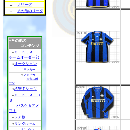
→
Ｊリーグ
→
その他のリーグ
その他の
⇒
コンテンツ
Ｏ．Ｋ．Ａ．
⇒
チームオーダー部
オークション
⇒
⇒
サッカー
⇒
アメリカ
４大スポ
ーツ
格安Ｔシャツ
⇒
Ｏ．Ｋ．Ａ．Ｂ
⇒
Ｂ
バスケ＆アメ
フト
レア物
⇒
リンク
⇒
(チーム）
リンク