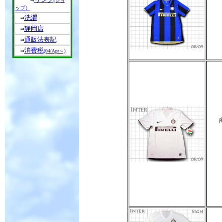
⇒
(ショ
ップ）
洗濯
⇒
静岡店
⇒
通販法表記
⇒
消費税
⇒
(04/Apr～)