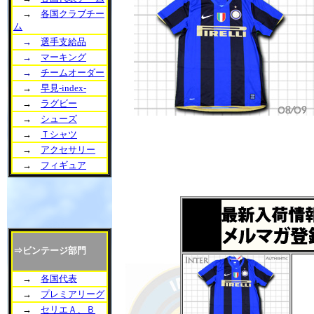
→
各国クラブチー
ム
→
選手支給品
→
マーキング
→
チームオーダー
→
早見-index-
→
ラグビー
→
シューズ
→
Ｔシャツ
→
アクセサリー
→
フィギュア
⇒ビンテージ部門
→
各国代表
→
プレミアリーグ
→
セリエＡ、Ｂ