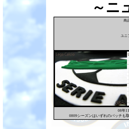
～ニ
商品
ユニ
08年
0809シーズンはいずれのパッチ