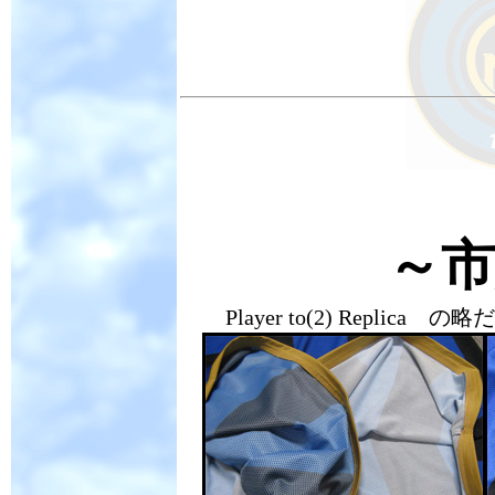
～市
Player to(2) Rep