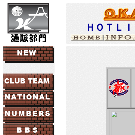
ＨＯＴＬＩ