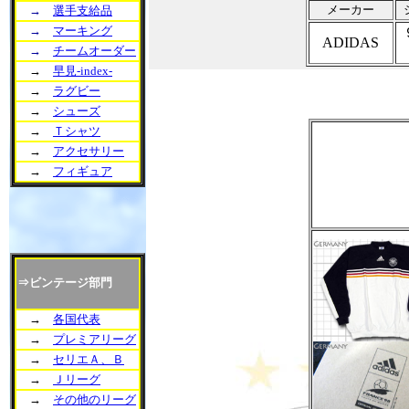
メーカー
→
選手支給品
→
マーキング
ADIDAS
→
チームオーダー
→
早見-index-
→
ラグビー
→
シューズ
→
Ｔシャツ
→
アクセサリー
→
フィギュア
⇒ビンテージ部門
→
各国代表
→
プレミアリーグ
→
セリエＡ、Ｂ
→
Ｊリーグ
→
その他のリーグ