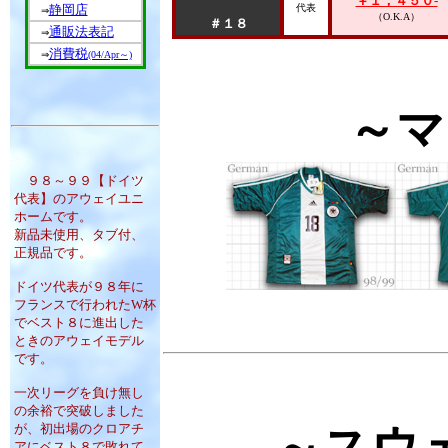
￥１，４５０-
静岡店
代表
⇒
（O.K.A）
＃１８
通販法表記
⇒
消費税
⇒
(04/Apr～)
～マ
９８～９９【ドイツ
代表】のアウェイユニ
ホームです。
新品未使用、タブ付、
正規品です。
ドイツ代表が９８年に
フランスで行われたW杯
でベスト８に進出した
ときのアウェイモデル
です。
一次リーグを負け無し
の余裕で突破しました
が、初出場のクロアチ
～スウ
アにベスト８で敗れて