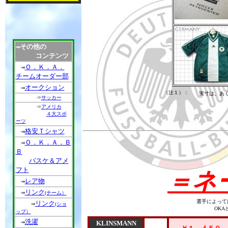
その他の
⇒
コンテンツ
Ｏ．Ｋ．Ａ．
⇒
チームオーダー部
オークション
⇒
（注１）：
実寸は、あ
⇒
サッカー
⇒
アメリカ
４大スポ
ーツ
格安Ｔシャツ
⇒
Ｏ．Ｋ．Ａ．Ｂ
⇒
Ｂ
バスケ＆アメ
フト
＝ネ
レア物
⇒
リンク
⇒
(チーム）
選手によって
リンク
⇒
(ショ
OK
ップ）
洗濯
⇒
KLINSMANN