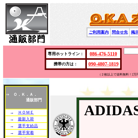
ご利用案内
問合せ先
掲
086-476-5110
専用ホットライン：
090-4807-1819
携帯の方は：
（２枚以上で送料無料！2万
⇒
Ｏ．Ｋ．Ａ．
通販部門
ADIDA
→
ＨＯＭＥ
→
最新入荷
→
選手支給品
→
選手実着