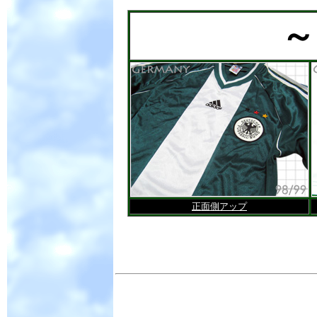
～
正面側アップ