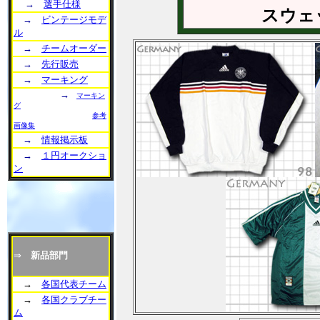
→
選手仕様
スウェ
→
ビンテージモデ
ル
→
チームオーダー
→
先行販売
→
マーキング
→
マーキン
グ
参考
画像集
→
情報掲示板
→
１円オークショ
ン
⇒
新品部門
→
各国代表チーム
→
各国クラブチー
ム