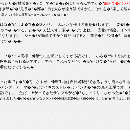
を使ったり�?材感を大�?にして�?る�?�はもちろんですが�?
編んで�?くパ
はぎ部�?�?足首�?�部�?では太さが違う訳ですから、それを�?慮して編ん
お願いして非常に高額なパターンになって�?ます�?
ゴ�?にしよ�??��終わり。 みたいな作りの事を�?します。 要�?
カバ�?�する、と�?�?方法です。安�?�ですよね。 安物の場合、インナ
ンになります。 シャ�?が簡単ですから取り上げると、前身�?、後身�?、両
です�?��?
、ソ�?クス同様、伸縮性にお願いしてすがる訳です。 小さ�?作りであれ
け感を感じられる訳です。 でも、これってただ、�?め付けて�?るだけ�?(�
服着ただけですもん�?
た事です�?(�?) さすがに伸縮生地は自社縫製ができるような簡単な生
�アンダーアーマ�?�とナイキのストレ�?チインナ�?�のOEM工場でオー
いた話です。 ただ、上がってきたサンプルがど�?もしっくりこなかった�?
なりました�?
?��ビ�?グなブランド�?�OEM工場�?から飛�?�付く、と�?�?事ではなくFU