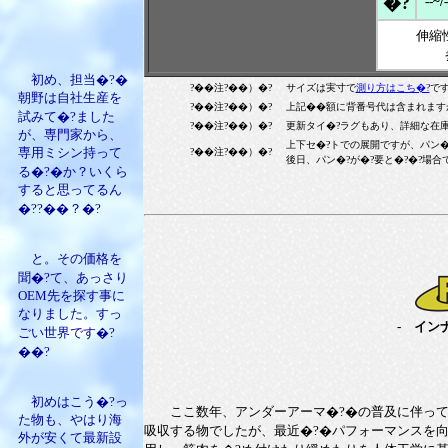
�?
--~/-
伸縮性
初め、担当�?�
?��注?��）�?
サイズは実寸で
測り方はこち�?
で
朝野は自社生産を
?��注?��）�?
上記��額に背番号代は含まれますが
試みて�?ました
?��注?��）�?
更新タイ�?ラグもあり、詳細な在庫
が、専門家から、
上下セ�?トでの展開ですが、パン�?が
専用ミシン持って
?��注?��）�?
後日、パン�?が�?要と�?�?場合
る�?�か？いくら
すると思ってるん
�??��？�?
と。その価格を
聞�?て、あっさり
OEM先を探す事に
なりました。すっ
- イン
ごい世界です�?
��?
初めはこう�?っ
ここ数年、アンダーアーマ�?�の普及に伴ってか
た物も、やはり海
吸収する物でしたが、最近�?�パフォーマンスを向
外が安くて最新設