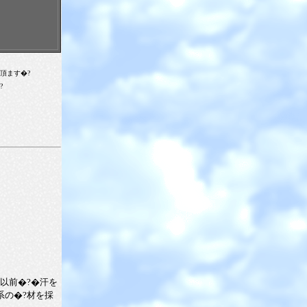
頂ます�?
?
以前�?�汗を
系の�?材を採