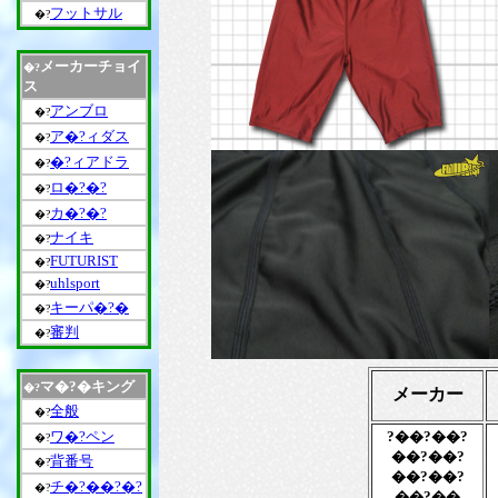
フットサル
�?
メーカーチョイ
�?
ス
アンブロ
�?
ア�?ィダス
�?
�?ィアドラ
�?
ロ�?�?
�?
カ�?�?
�?
ナイキ
�?
FUTURIST
�?
uhlsport
�?
キーパ�?�
�?
審判
�?
マ�?�キング
�?
メーカー
全般
�?
ワ�?ペン
?��?��?
�?
��?��?
背番号
�?
��?��?
チ�?��?�?
�?
��?��