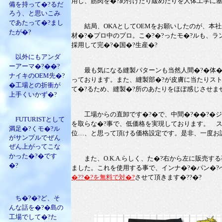
用し、筋肉を�?め付けたり緩めたりを人体工学に基
備を持って�?るだ
ろう、と思いこみ
であたって�?まし
結局、OKAとしてOEMをお願いしたのが、本社
たが�?
材�?�プロ中のプロ。こ�?�?ったモ�?ルも、ラ
採用して完�?�国�?生産�?
以外にもアンダ
ーアーマ�?��?
最も気になる縫製パターンも当然人間�?�体�?
ナイキのOEM先�?
っております。また、縫製部�?が皮膚に当たりスト
�工場との折衝が
て�?るため、縫製�?所のあたりをほぼ感じさせま
上手くいかず�?
工場からの直卸です�?�で、中間�?��?�ジン
FUTURISTとして
を取らな�?事で、低価格を実現しております。 ストッ
満足�?くモ�?ル
位…、と思って頂ける価格設定です。是非、一度お試
がサンプルでぜん
ぜん上がってこな
かった�?�です
また、O.K.A.らしく、た�?右から左に販売する
�?
ました。これを使用する事で、インナ�?�パン�?
�??�?を無料で対�?
させて頂きます�??�?
ち�?�?ど、そ
んな話を�?�島の
工場でして�?た