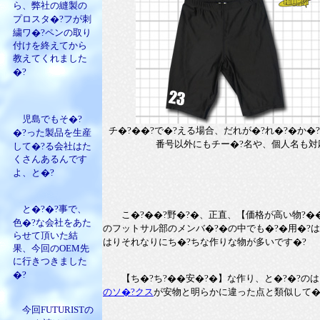
ら、弊社の縫製の
プロスタ�?フが刺
繍ワ�?ペンの取り
付けを終えてから
教えてくれました
�?
児島でもそ�?
チ�?��?で�?える場合、だれが�?れ�?�か�
�?った製品を生産
番号以外にもチー�?名や、個人名も対
して�?る会社はた
くさんあるんです
よ、と�?
と�?�?事で、
こ�?��?野�?�、正直、【価格が高い物?��高
色�?な会社をあた
のフットサル部のメンバ�?�の中でも�?�用�?
らせて頂いた結
はりそれなりにち�?ちな作りな物が多いです�?
果、今回のOEM先
に行きつきました
�?
【ち�?ち?��安�?�】な作り、と�?�?のは
のソ�?クス
が安物と明らかに違った点と類似して�?
今回FUTURISTの