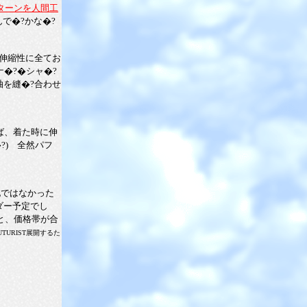
ターンを人間工
で�?かな�?
�伸縮性に全てお
�?�シャ�?
袖を縫�?合わせ
ば、着た時に伸
?) 全然パフ
地ではなかった
ダー予定でし
�と、価格帯が合
TURIST展開するた