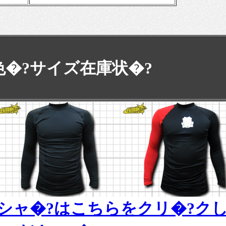
色�?サイズ在庫状�?
シャ�?はこちらをクリ�?ク