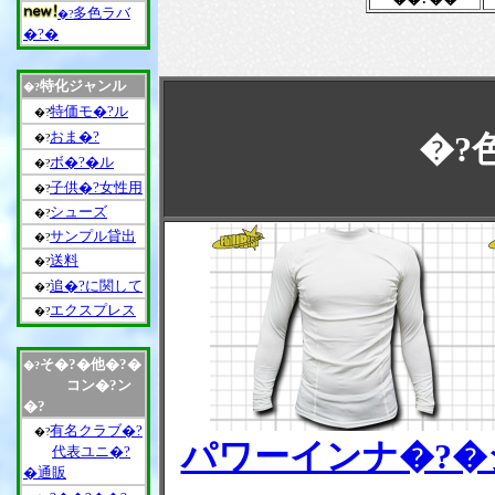
多色ラバ
�?
�?�
特化ジャンル
�?
特価モ�?ル
�?
おま�?
�?
�?
ボ�?�ル
�?
子供�?女性用
�?
シューズ
�?
サンプル貸出
�?
送料
�?
追�?に関して
�?
エクスプレス
�?
そ�?�他�?�
�?
コン�?ン
�?
有名クラブ�?
�?
パワーインナ�?�
代表ユニ�?
�通販