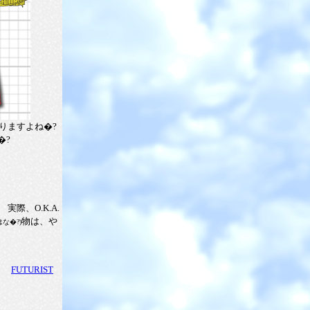
りますよね�?
�?
際、O.K.A.
物は、や
な�?)
す。
FUTURIST