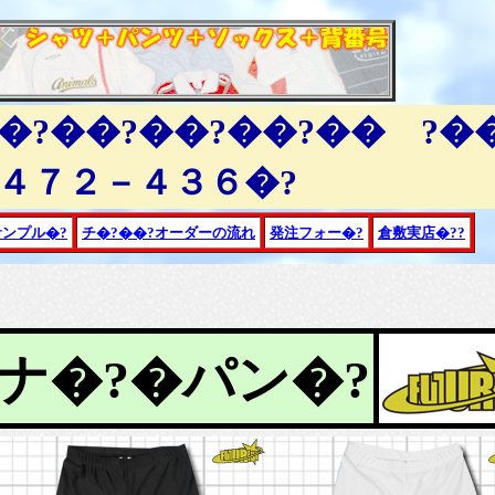
��?��?��?��?�� ?�
４７２－４３６�?
サンプル�?
チ�?��?オーダーの流れ
発注フォー�?
倉敷実店�??
ナ�?�パン�?