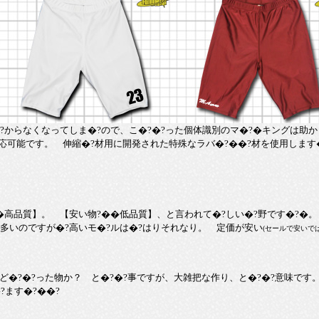
??からなくなってしま�?ので、こ�?�?った個体識別のマ�?�キングは助か
応可能です。 伸縮�?材用に開発された特殊なラバ�?��?材を使用します
品質】。 【安い物?��低品質】、と言われて�?しい�?野です�?�。 実
は多いのですが�?高いモ�?ルは�?はりそれなり。 定価が安い
(セールで安いでは
ど�?�?った物か？ と�?�?事ですが、大雑把な作り、と�?�?意味で
ます�?��?