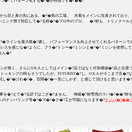
づ�?てパターン化する�?�が特徴です�?��?
から目と鼻の先にある、�?�島の工場。 水着をメインに生産されており、ス
ンニング用で対応して�?る程�?�プロ中のプロ。 �?材も、トリノクールと
�ラインを最大限�?慮し、パフォーマンスを向上させてくれるパターンで
レスを感じな�?ように、フラ�?トシー�?ミシンと�?�?ミシンを使用し
せん�?
が無く、さらにO.K.A.としてはメイン�?品ではなく付加価値�?品と位置
キングの時もそうでしたが、FUTURIST�?し、O.K.A.がそこまで言�?な
し�?�けれ�?�、百聞�?�一見にしかず、と感じて頂けると思います�?
事を�?えて�?る訳ではござ�?ません。 伸縮�?材専用のラバ�?��?材
へのナンバリング等�?�マ�?�ク�?工が可能になります�?
ナンバ�?��?