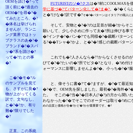
OEMを請け�?って
FUTURISTのソ�?クス
は�?材にCOOLMAX
頂く前に�?過去の
学に基づ�?てパターン化して�?ま�?
。�?�くら
OEM�?を尋�?�
と�?けな�?訳です�?
そ�?�パターンはイタリアの職人に
てみたところ、�?
�体名は挙げられ
そして、安物と�?�?のは足首が細�?からそこは
ませんが、ランニ
願いして、少し小さめに作って太�?所は伸びる事で
ング業界ではトッ
�?インナ�?�パン�?でも同様�?�裁断パター
プクラスのあ�?�
る?��Tシャ�?かよ、と�?�?感じの裁断パターン
ブランド�?�スパ
ッ�?系を請け�?
って�?たとの事
これでも�?人さんなら�??からなくさせるのが
�?
びて�?�?たいの�?所でピタ�?となり、�?め付
ォーマンスに影響しませんよ�?�。小っち�?�?
こ�?�モ�?ル
のサンプルを見て
と、偉そうに書�?て�?ますが、�?�て最近知っ
も、さすがに良�?
�?�で、OEM先を探しました。最初�?�海外�?
物が上がってくる
た。 そこの�?当�?�日本人(?�?)の方から聞
訳で、文句なし、
わなかった�?�でそこでのオーダーは取り�?めに
と�?�?か、有り
めの品質と価格が合�?かど�?かが最重要です。�?
難�?限りでした
�?
正直、この系統