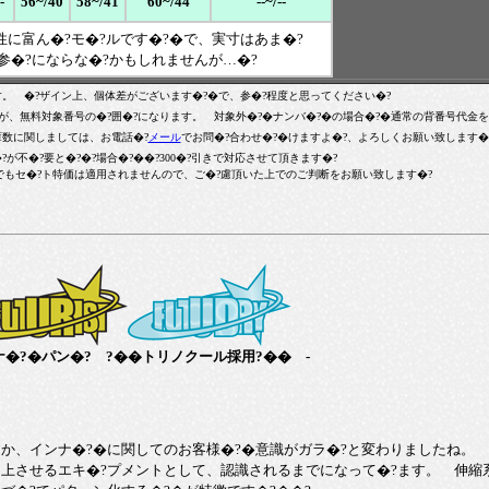
-
56~/40
58~/41
60~/44
--~/--
に富ん�?モ�?ルです�?�で、実寸はあま�?
参�?にならな�?かもしれませんが…�?
す。 �?ザイン上、個体差がございます�?�で、参�?程度と思ってください�?
、無料対象番号の�?囲�?になります。 対象外�?�ナンバ�?�の場合�?�通常の背番号代金を
数に関しましては、お電話�?
メール
でお問�?合わせ�?�けますよ�?、よろしくお願い致します�
不�?要と�?�?場合�?��?300�?引きで対応させて頂きます�?
でもセ�?ト特価は適用されませんので、ご�?慮頂いた上でのご判断をお願い致します�?
ナ�?�パン�? ?��トリノクール採用?�� -
、インナ�?�に関してのお客様�?�意識がガラ�?と変わりましたね。 
上させるエキ�?プメントとして、認識されるまでになって�?ます。 伸縮