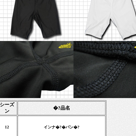
シーズ
�?品名
ン
12
インナ�?�パン�?