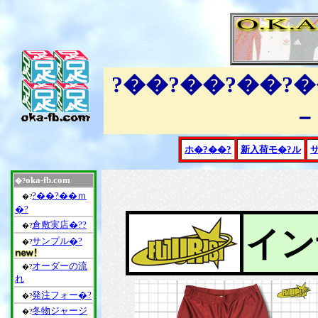
?��?��?��?
－
ホ�?��?
新入荷モ�?ル
oka-fb.com
�?
?��?��ｍ
�?
�?
倉敷実店�??
�?
イン
サンプル�?
�?
オーダーの流
�?
れ
発注フォー�?
�?
冬物ジャージ
�?