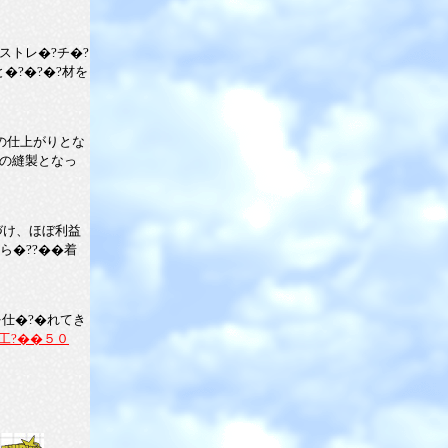
トレ�?チ�?
�?�?�?材を
の仕上がりとな
ての縫製となっ
づけ、ほぼ利益
ら�??��着
を仕�?�れてき
工?��５０