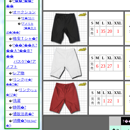
?��?��?
�?
��
オークション
�?
�?
サ�?カー
S
M
L
XL
XXL
�?
アメリカ
?��大ス
完
1
35
20
1
ポ�?��?
売
格安Ｔシャ�?
�?
?��?��Ｋ?
�?
��Ａ?��Ｂ?
��
S
M
L
XL
XXL
バスケ?�?ア
完
6
23
27
1
メフト
売
レア物
�?
リンク
�?
(チ�?
��??�?
リンク
�?
(ショ
S
M
L
XL
XXL
�?プ�?
完
完
洗濯
1
22
1
�?
売
売
静岡�?
�?
通販法表�?
�?
消費�?
?�
�?
(04/Apr?
�?)