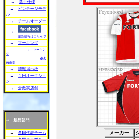
→
選手仕様
→
ビンテージモデ
ル
→
チームオーダー
→
最新情報はこちらで
→
マーキング
→
マーキン
グ
参考
画像集
→
情報掲示板
→
１円オークショ
ン
→
倉敷実店舗
⇒
新品部門
メーカー
→
各国代表チーム