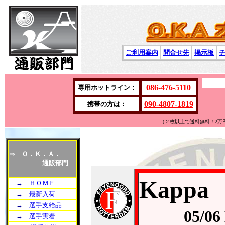
ご利用案内
問合せ先
掲示板
086-476-5110
専用ホットライン：
090-4807-1819
携帯の方は：
（２枚以上で送料無料！2万
⇒
Ｏ．Ｋ．Ａ．
通販部門
Kapp
→
ＨＯＭＥ
→
最新入荷
→
選手支給品
05/06
→
選手実着