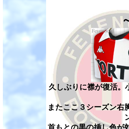
久しぶりに襟が復活。
またここ３シーズン右
首もとの黒の挿し色が