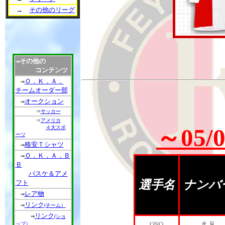
→
その他のリーグ
その他の
⇒
コンテンツ
Ｏ．Ｋ．Ａ．
⇒
チームオーダー部
オークション
⇒
⇒
サッカー
⇒
アメリカ
４大スポ
～05
ーツ
格安Ｔシャツ
⇒
Ｏ．Ｋ．Ａ．Ｂ
⇒
Ｂ
バスケ＆アメ
選手名
ナンバ
フト
レア物
⇒
リンク
⇒
(チーム）
リンク
⇒
(ショ
＃８
ONO
ップ）