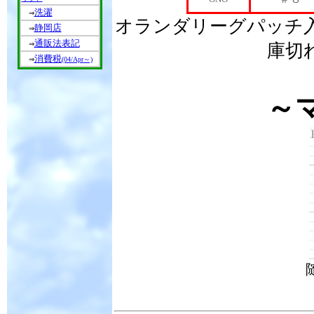
洗濯
⇒
オランダリーグパッチ
静岡店
⇒
通販法表記
⇒
庫切
消費税
⇒
(04/Apr～)
～