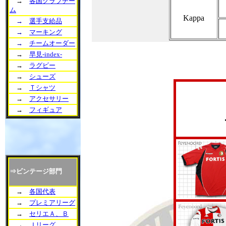
→
各国クラブチー
ム
Kappa
→
選手支給品
→
マーキング
→
チームオーダー
→
早見-index-
→
ラグビー
→
シューズ
→
Ｔシャツ
→
アクセサリー
→
フィギュア
⇒ビンテージ部門
→
各国代表
→
プレミアリーグ
→
セリエＡ、Ｂ
→
Ｊリーグ