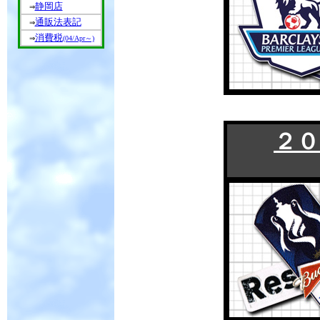
静岡店
⇒
通販法表記
⇒
消費税
⇒
(04/Apr～)
２０