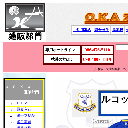
ご利用案内
問合せ先
掲示板
086-476-5110
専用ホットライン：
090-4807-1819
携帯の方は：
（２枚以上で送料無料！2
⇒
Ｏ．Ｋ．Ａ．
通販部門
ルコッ
→
ＨＯＭＥ
→
最新入荷
→
選手支給品
→
選手実着