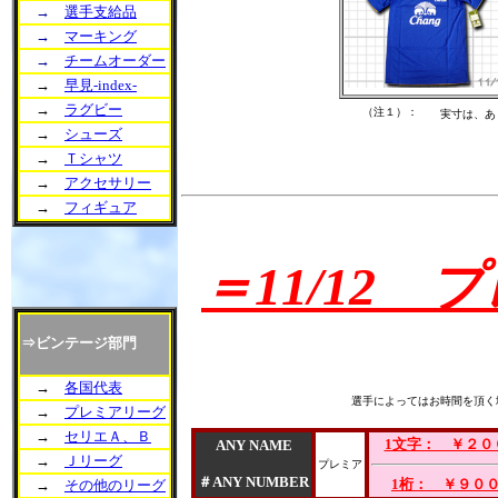
→
選手支給品
→
マーキング
→
チームオーダー
→
早見-index-
→
ラグビー
（注１）：
実寸は、あ
→
シューズ
→
Ｔシャツ
→
アクセサリー
→
フィギュア
＝
11/12
⇒ビンテージ部門
→
各国代表
選手によってはお時間を頂く
→
プレミアリーグ
→
セリエＡ、Ｂ
1文字： ￥２０
ANY NAME
→
Ｊリーグ
プレミア
＃ANY NUMBER
1桁： ￥９０
→
その他のリーグ