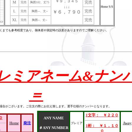
￥９，３４５
M
完売
完売
胸囲102、丈75
↓↓↓
Home S/S
L
完売
完売
胸囲---、丈--
￥６，７９０
XL
完売
完売
胸囲--、丈--
くまでも参考程度であり、個体差や測定時の誤差がありますのでご理解ください。
 プレミアネーム&ナン
＝
場合がございます。ご注文の際にお伝え致します。選手仕様のナンバーとなります。
1文字： ￥２２０
０
ANY NAME
Home
発注
Away
プレミア
1桁： ￥１，１０
＃ANY NUMBER
０
０