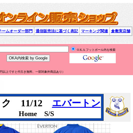
チームオーダー部門
通信販売法に基づく表記
マーキング関連
倉敷実店舗
O.K.A.フットボール内を検索
万円以上ですと代引き無料、一部対象外商品あり）
ク 11/12
エバートン
Home S/S