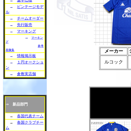
→
選手仕様
→
ビンテージモデ
ル
→
チームオーダー
→
先行販売
→
マーキング
→
マーキン
グ
参考
画像集
メーカー
→
情報掲示板
ルコック
→
１円オークショ
ン
→
倉敷実店舗
⇒
新品部門
→
各国代表チーム
→
各国クラブチー
ム