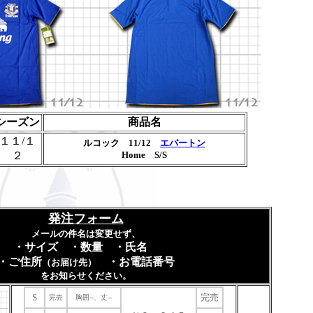
シーズン
商品名
１１/１
ルコック 11/12
エバートン
２
Home S/S
発注フォーム
メールの件名は変更せず、
・サイズ ・数量 ・氏名
・ご住所
・お電話番号
（お届け先）
をお知らせください。
S
完売
完売
胸囲--、丈--