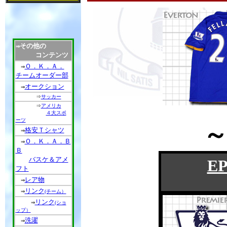
その他の
⇒
コンテンツ
Ｏ．Ｋ．Ａ．
⇒
チームオーダー部
オークション
⇒
⇒
サッカー
⇒
アメリカ
４大スポ
ーツ
格安Ｔシャツ
⇒
Ｏ．Ｋ．Ａ．Ｂ
⇒
Ｂ
バスケ＆アメ
E
フト
レア物
⇒
リンク
⇒
(チーム）
リンク
⇒
(ショ
ップ）
洗濯
⇒