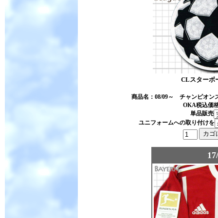
CLスターボ
商品名：08/09～ チャンピオ
OKA税込価格：
単品販売
ユニフォームへの取り付けを
1