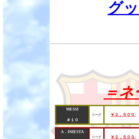
グッ
＝ネ
MESSI
￥２，５００-
リーグ
＃１０
A．INIESTA
￥２，５００-
リーグ