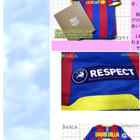
す。
画
グの
あい
LF
れま
そ