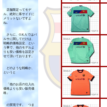
店舗限定ってモデ
ル、絶対に客サイドに
メリットないですよ
ね。
さらに、O.K.A.ではバ
ルサに関してだけは、
戦略的価格設定、とい
う事で、他のモデルよ
りも安い価格を設定さ
せて頂いております。
どのような戦略か、
というと
「他のお店の仕入れ
価格よりも安い販売価
格」
の実現です。 つま