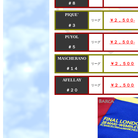
＃８
PIQUE'
￥２，５００-
リーグ
＃３
PUYOL
￥２，５００-
リーグ
＃５
MASCHERANO
￥
２，５００
リーグ
＃１４
AFELLAY
￥
２，５００
リーグ
＃２０