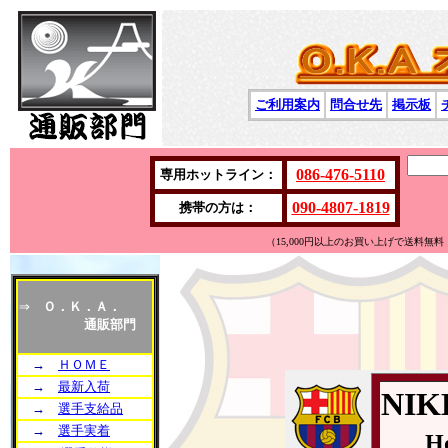
ご利用案内
問合せ先
掲示板
086-476-5110
専用ホットライン：
090-4807-1819
携帯の方は：
（15,000円以上のお買い上げで送料
⇒
Ｏ．Ｋ．Ａ．
通販部門
→
ＨＯＭＥ
→
最新入荷
NI
→
選手支給品
→
選手実着
H