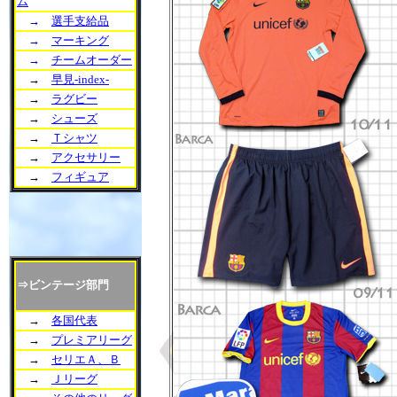
ム
→
選手支給品
→
マーキング
→
チームオーダー
→
早見-index-
→
ラグビー
→
シューズ
→
Ｔシャツ
→
アクセサリー
→
フィギュア
⇒ビンテージ部門
→
各国代表
→
プレミアリーグ
→
セリエＡ、Ｂ
→
Ｊリーグ