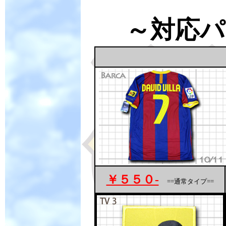
～対応パ
￥５５０-
==通常タイプ==