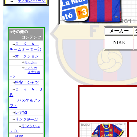
→
その他のリーグ
メーカー
その他の
⇒
コンテンツ
NIKE
Ｏ．Ｋ．Ａ．
⇒
チームオーダー部
オークション
⇒
⇒
サッカー
⇒
アメリカ
４大スポ
ーツ
格安Ｔシャツ
⇒
Ｏ．Ｋ．Ａ．Ｂ
⇒
Ｂ
バスケ＆アメ
フト
レア物
⇒
リンク
⇒
(チーム）
リンク
⇒
(ショ
ップ）
洗濯