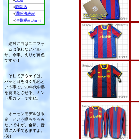
⇒
静岡店
⇒
通販法表記
⇒
消費税
⇒
(04/Apr～)
絶対に白はユニフォ
ームは使わないバル
サ。今季、えりが黄色
ですか！
そしてアウェイは、
パッと目を引く配色と
いう事で、90年代中盤
を彷彿とさせる、ミン
ト系カラーですね。
オーセンモデルは限
定、という噂もあるみ
たいですが、全然。普
通に入手できますよ。
(笑)