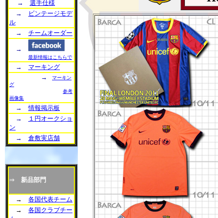
→
選手仕様
→
ビンテージモデ
ル
→
チームオーダー
→
最新情報はこちらで
→
マーキング
→
マーキン
グ
参考
画像集
→
情報掲示板
→
１円オークショ
ン
→
倉敷実店舗
⇒
新品部門
→
各国代表チーム
→
各国クラブチー