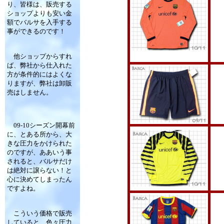
り、皆様は、販売する
ショップよりも安い金
額でバルサを入手する
事ができるのです！
他ショップからすれ
ば、弊社から仕入れた
方が条件的にはよくな
りますが、弊社は卸販
売はしません。
09-10シーズン開幕前
に、とある所から、大
きな圧力をかけられた
のですが、ああいう事
されると、バルサだけ
は絶対に譲らない！と
心に決めてしまったん
ですよね。
こういう価格で販売
していると、色々圧力