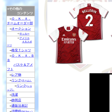
その他の
⇒
コンテンツ
Ｏ．Ｋ．Ａ．
⇒
チームオーダー部
オークション
⇒
⇒
サッカー
⇒
アメリカ
４大スポ
ーツ
格安Ｔシャツ
⇒
Ｏ．Ｋ．Ａ．Ｂ
⇒
Ｂ
バスケ＆アメ
フト
レア物
⇒
リンク
⇒
(チーム）
リンク
⇒
(ショ
ップ）
洗濯
⇒
静岡店
⇒
通販法表記
⇒
消費税
⇒
(04/Apr～)