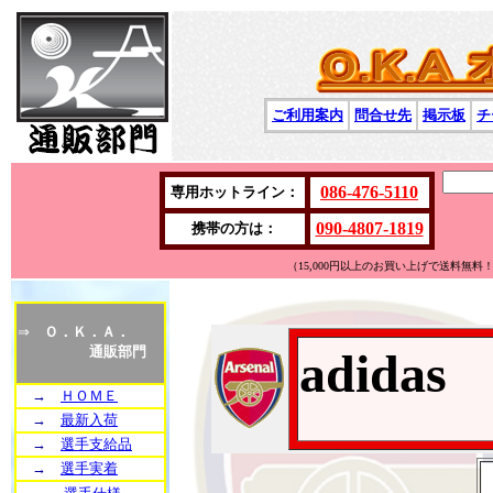
ご利用案内
問合せ先
掲示板
チ
086-476-5110
専用ホットライン：
090-4807-1819
携帯の方は：
（15,000円以上のお買い上げで送料無
⇒
Ｏ．Ｋ．Ａ．
通販部門
adidas
→
ＨＯＭＥ
→
最新入荷
→
選手支給品
→
選手実着