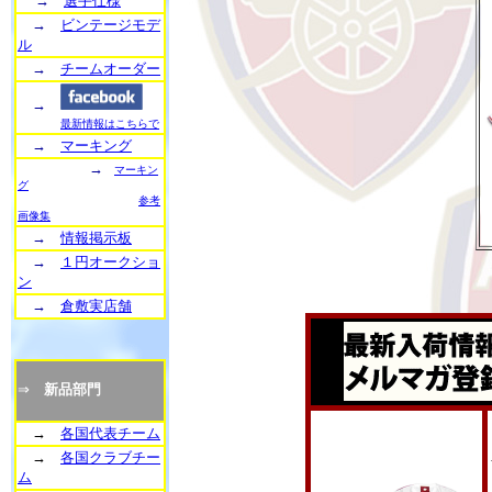
→
選手仕様
→
ビンテージモデ
ル
→
チームオーダー
→
最新情報はこちらで
→
マーキング
→
マーキン
グ
参考
画像集
→
情報掲示板
→
１円オークショ
ン
→
倉敷実店舗
⇒
新品部門
→
各国代表チーム
→
各国クラブチー
ム