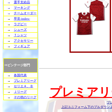
→
選手支給品
→
マーキング
→
チームオーダー
→
早見-index-
→
ラグビー
→
シューズ
→
Ｔシャツ
→
アクセサリー
→
フィギュア
⇒ビンテージ部門
→
各国代表
→
プレミアリーグ
→
セリエＡ、Ｂ
プレミアリ
→
Ｊリーグ
→
その他のリーグ
プ
上記ユニフォーム下のプルダウン