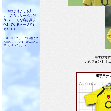
値段が他よりも安
い、さらにサービスが
良い、こんな店を具現
化しているページでも
あります。
逆に高くてサービスが悪くて
も売れるっていう、雑誌などの
威力は凄いですよね。
選手は背番
このフォントは以
選手用ナ