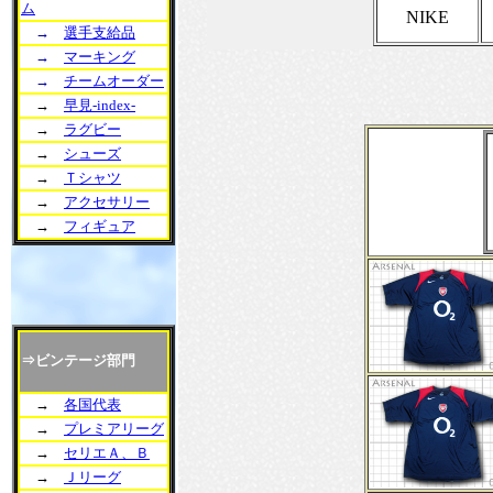
ム
NIKE
→
選手支給品
→
マーキング
→
チームオーダー
→
早見-index-
→
ラグビー
→
シューズ
→
Ｔシャツ
→
アクセサリー
→
フィギュア
⇒ビンテージ部門
→
各国代表
→
プレミアリーグ
→
セリエＡ、Ｂ
→
Ｊリーグ