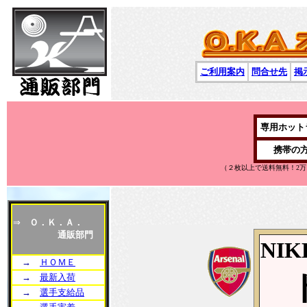
ご利用案内
問合せ先
掲
専用ホット
携帯の
（２枚以上で送料無料！2
⇒
Ｏ．Ｋ．Ａ．
通販部門
NI
→
ＨＯＭＥ
→
最新入荷
→
選手支給品