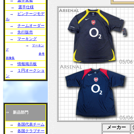
→
選手実着
→
選手仕様
→
ビンテージモデ
ル
→
チームオーダー
→
先行販売
→
マーキング
→
マーキン
グ
参考
画像集
→
情報掲示板
→
１円オークショ
ン
⇒
新品部門
→
各国代表チーム
メーカー
→
各国クラブチー