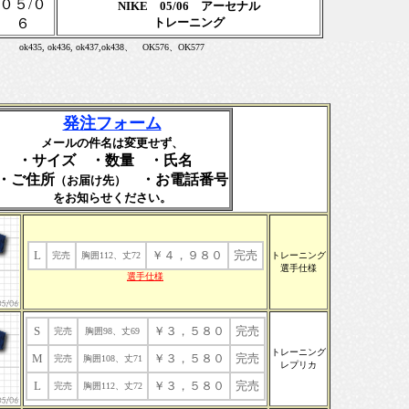
０５/０
NIKE 05/06 アーセナル
６
トレーニング
ok435, ok436, ok437,ok438、 OK576、OK577
発注フォーム
メールの件名は変更せず、
・サイズ ・数量 ・氏名
・ご住所
・お電話番号
（お届け先）
をお知らせください。
L
￥４，９８０
完売
完売
胸囲112、丈72
トレーニング
選手仕様
選手仕様
S
￥３，５８０
完売
完売
胸囲98、丈69
トレーニング
M
￥３，５８０
完売
完売
胸囲108、丈71
レプリカ
L
￥３，５８０
完売
完売
胸囲112、丈72