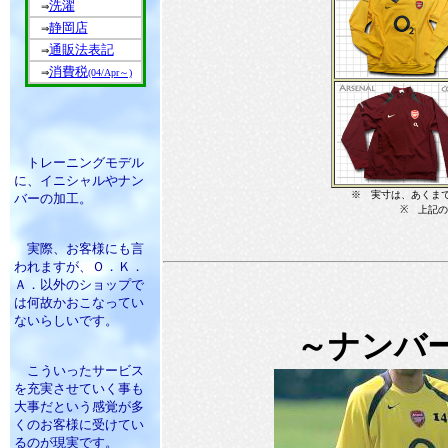
洗濯
⇒
静岡店
⇒
通販法表記
⇒
消費税
⇒
(04/Apr～)
トレーニングモデル
に、イニシャルやナン
※ 実寸は、あくま
バーの加工。
※ 上記の
実際、お客様にも言
われますが、Ｏ．Ｋ．
Ａ．以外のショップで
は何故かおこなってい
ないらしいです。
～ナンバ
こういったサービス
を充実させていく事も
大事だという感覚が多
くのお客様に受けてい
るのが現実です。