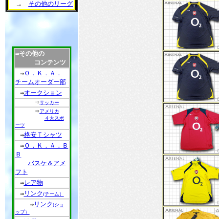
→
その他のリーグ
その他の
⇒
コンテンツ
Ｏ．Ｋ．Ａ．
⇒
チームオーダー部
オークション
⇒
⇒
サッカー
⇒
アメリカ
４大スポ
ーツ
格安Ｔシャツ
⇒
Ｏ．Ｋ．Ａ．Ｂ
⇒
Ｂ
バスケ＆アメ
フト
レア物
⇒
リンク
⇒
(チーム）
リンク
⇒
(ショ
ップ）