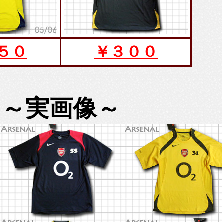
５０
￥３００
～実画像～