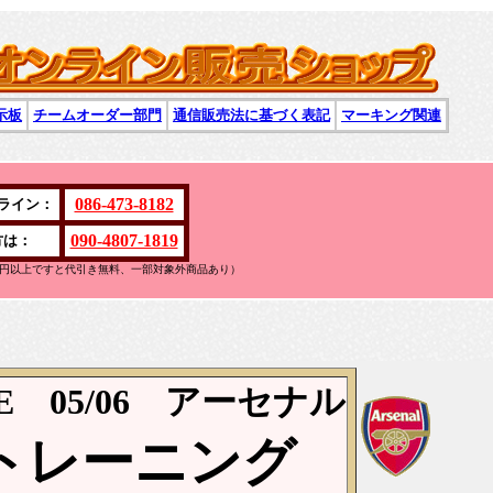
示板
チームオーダー部門
通信販売法に基づく表記
マーキング関連
086-473-8182
ライン：
090-4807-1819
方は：
万円以上ですと代引き無料、一部対象外商品あり）
KE 05/06 アーセナル
トレーニング