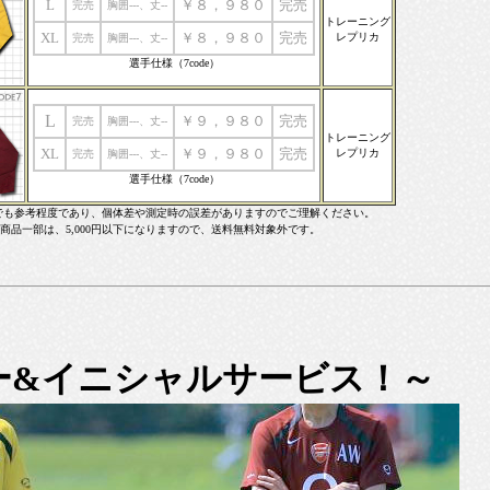
L
￥８，９８０
完売
完売
胸囲---、丈--
トレーニング
XL
￥８，９８０
完売
レプリカ
完売
胸囲---、丈--
選手仕様（7code）
L
￥９，９８０
完売
完売
胸囲---、丈--
トレーニング
XL
￥９，９８０
完売
レプリカ
完売
胸囲---、丈--
選手仕様（7code）
でも参考程度であり、個体差や測定時の誤差がありますのでご理解ください。
商品一部は、5,000円以下になりますので、送料無料対象外です。
ー&イニシャルサービス！～