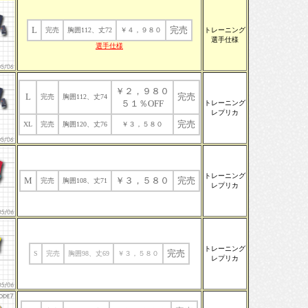
L
完売
完売
胸囲112、丈72
￥４，９８０
トレーニング
選手仕様
選手仕様
￥２，９８０
L
完売
完売
胸囲112、丈74
５１％OFF
トレーニング
レプリカ
完売
XL
完売
胸囲120、丈76
￥３，５８０
トレーニング
M
￥３，５８０
完売
完売
胸囲108、丈71
レプリカ
トレーニング
完売
S
完売
胸囲98、丈69
￥３，５８０
レプリカ