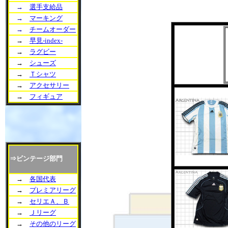
→
選手支給品
→
マーキング
→
チームオーダー
→
早見-index-
→
ラグビー
→
シューズ
→
Ｔシャツ
→
アクセサリー
→
フィギュア
⇒ビンテージ部門
→
各国代表
→
プレミアリーグ
→
セリエＡ、Ｂ
→
Ｊリーグ
→
その他のリーグ