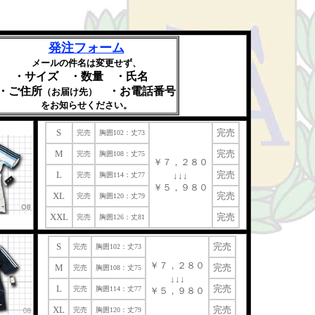
発注フォーム
メールの件名は変更せず、
・サイズ ・数量 ・氏名
・ご住所
・お電話番号
（お届け先）
をお知らせください。
S
完売
完売
胸囲102：丈73
M
完売
完売
胸囲108：丈75
￥７，２８０
L
完売
↓↓↓
完売
胸囲114：丈77
￥５，９８０
XL
完売
完売
胸囲120：丈79
XXL
完売
完売
胸囲126：丈81
S
完売
完売
胸囲102：丈73
￥７，２８０
M
完売
完売
胸囲108：丈75
↓↓↓
L
完売
完売
胸囲114：丈77
￥５，９８０
XL
完売
完売
胸囲120：丈79