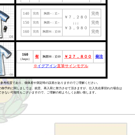
140
完売
完売
胸囲--：丈--
￥７，２８０
150
完売
↓↓↓
完売
胸囲--：丈--
￥３，９８０
160
完売
完売
胸囲96：丈68
160
有
￥２７，８００
発注
胸囲98：丈69
（Jaspo）
※
イグアイン
直筆サインモデル
も参考程度であり、個体差や測定時の誤差がありますのでご理解ください。
御予約に関しましては、鋭意、再入荷に努力させて頂きますが、仕入先在庫切れの場合は
できない可能性もございますので、ご理解の程よろしくお願い致します。