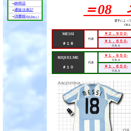
静岡店
＝
08
⇒
通販法表記
⇒
消費税
⇒
(04/Apr～)
選手によっ
OK
￥２，９００-
MESSI
代表
￥１，６５０-
＃１８
O.K.A
￥１，６５０-
RIQUELME
O.K.A
代表
￥１，６５０-
＃１０
O.K.A