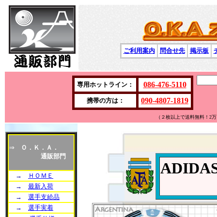
ご利用案内
問合せ先
掲示板
086-476-5110
専用ホットライン：
090-4807-1819
携帯の方は：
（２枚以上で送料無料！2
⇒
Ｏ．Ｋ．Ａ．
通販部門
ADID
→
ＨＯＭＥ
→
最新入荷
→
選手支給品
→
選手実着