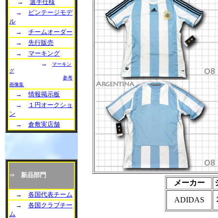
→
選手仕様
→
ビンテージモデ
ル
→
チームオーダー
→
先行販売
→
マーキング
→
マーキン
グ
参考
画像集
→
情報掲示板
→
１円オークショ
ン
→
倉敷実店舗
⇒
新品部門
メーカー
→
各国代表チーム
ADIDAS
→
各国クラブチー
ム