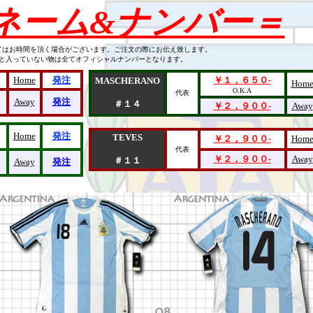
 ネーム&ナンバー＝
てはお時間を頂く場合がございます。ご注文の際にお伝え致します。
Aと入っていない物は全てオフィシャルナンバーとなります。
Home
発注
￥１，６５０-
MASCHERANO
Hom
O.K.A
代表
Away
発注
＃１４
￥２，９００-
Away
Home
発注
TEVES
￥２，９００-
Hom
代表
￥２，９００-
Away
＃１１
Away
発注