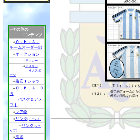
ARG-0001
その他の
⇒
コンテンツ
Ｏ．Ｋ．Ａ．
⇒
チームオーダー部
オークション
⇒
⇒
サッカー
⇒
アメリカ
４大スポ
ーツ
格安Ｔシャツ
⇒
（注１）：
実寸は、あくまで
Ｏ．Ｋ．Ａ．Ｂ
⇒
御予約フォームからの
Ｂ
（注２）：
ご希望の商品をお届け
バスケ＆アメ
フト
レア物
⇒
リンク
⇒
(チーム）
リンク
⇒
(ショ
ップ）
洗濯
⇒