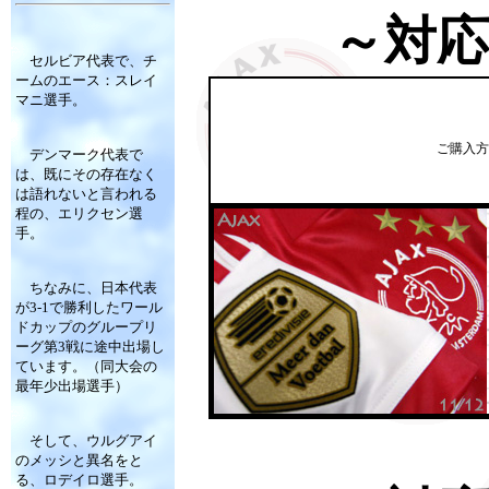
～対
セルビア代表で、チ
ームのエース：スレイ
マニ選手。
ご購入方
デンマーク代表で
は、既にその存在なく
は語れないと言われる
程の、エリクセン選
手。
ちなみに、日本代表
が3-1で勝利したワール
ドカップのグループリ
ーグ第3戦に途中出場し
ています。（同大会の
最年少出場選手）
そして、ウルグアイ
のメッシと異名をと
る、ロデイロ選手。