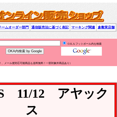
チームオーダー部門
通信販売法に基づく表記
マーキング関連
倉敷実店舗
O.K.A.フットボール内を検索
無料！、メール便対応可能商品も送料無料！一部対象外商品あり）
AS 11/12 アヤック
ス