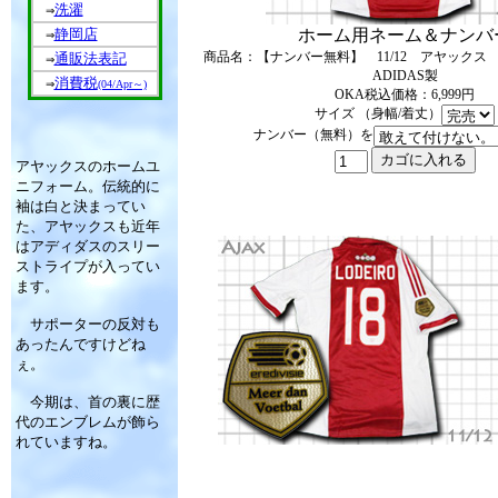
洗濯
⇒
静岡店
ホーム用ネーム＆ナンバ
⇒
商品名：【ナンバー無料】 11/12 アヤック
通販法表記
⇒
ADIDAS製
消費税
⇒
(04/Apr～)
OKA税込価格：6,999円
サイズ （身幅/着丈）
ナンバー（無料）を
アヤックスのホームユ
ニフォーム。伝統的に
袖は白と決まってい
た、アヤックスも近年
はアディダスのスリー
ストライプが入ってい
ます。
サポーターの反対も
あったんですけどね
ぇ。
今期は、首の裏に歴
代のエンブレムが飾ら
れていますね。