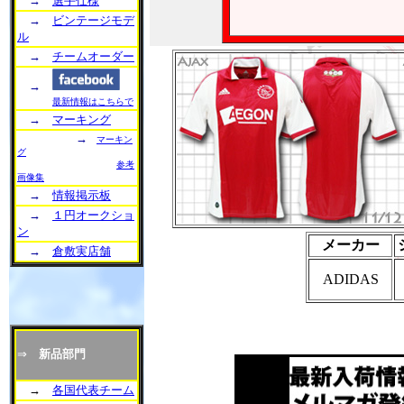
→
選手仕様
→
ビンテージモデ
ル
→
チームオーダー
→
最新情報はこちらで
→
マーキング
→
マーキン
グ
参考
画像集
→
情報掲示板
→
１円オークショ
ン
メーカー
→
倉敷実店舗
ADIDAS
⇒
新品部門
→
各国代表チーム