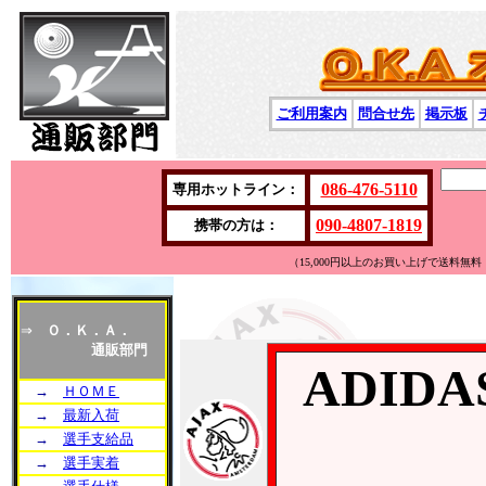
ご利用案内
問合せ先
掲示板
086-476-5110
専用ホットライン：
090-4807-1819
携帯の方は：
（15,000円以上のお買い上げで送料
⇒
Ｏ．Ｋ．Ａ．
通販部門
ADID
→
ＨＯＭＥ
→
最新入荷
→
選手支給品
→
選手実着