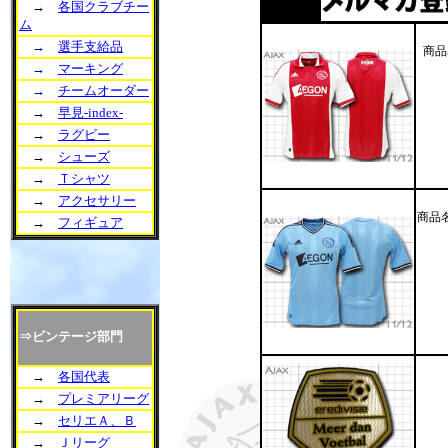
→
各国クラブチー
ム
→
選手支給品
商品
→
マーキング
→
チームオーダー
→
早見-index-
→
ラグビー
→
シューズ
→
Ｔシャツ
→
アクセサリー
商品
→
フィギュア
⇒ビンテージ部門
→
各国代表
→
プレミアリーグ
→
セリエＡ、Ｂ
→
Ｊリーグ