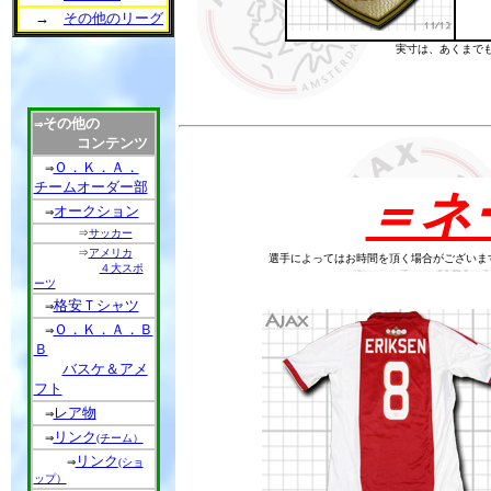
→
その他のリーグ
実寸は、あくまで
その他の
⇒
コンテンツ
Ｏ．Ｋ．Ａ．
⇒
チームオーダー部
＝ネ
オークション
⇒
⇒
サッカー
⇒
アメリカ
選手によってはお時間を頂く場合がございま
４大スポ
ーツ
格安Ｔシャツ
⇒
Ｏ．Ｋ．Ａ．Ｂ
⇒
Ｂ
バスケ＆アメ
フト
レア物
⇒
リンク
⇒
(チーム）
リンク
⇒
(ショ
ップ）