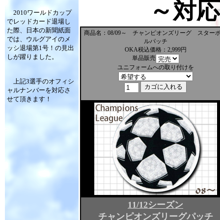
～対
2010ワールドカップ
でレッドカード退場し
た際、日本の新聞紙面
商品名：08/09～ チャンピオンズリーグ スター
では、ウルグアイのメ
ルパッチ
ッシ退場第1号！の見出
OKA税込価格：2,999円
しが躍りました。
単品販売
ユニフォームへの取り付けを
上記3選手のオフィシ
ャルナンバーを対応さ
せて頂きます！
11/12シーズン
チャンピオンズリーグパッチ