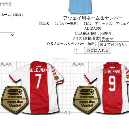
ー
ス ホーム（赤白）
アウェイ用ネーム＆ナンバー
商品名：【ナンバー無料】 11/12 アヤックス アウ
ADIDAS製
OKA税込価格：5,999円
サイズ (身幅/着丈)
O.K.Aネーム＆ナンバー（無料）