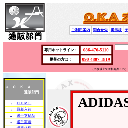
ご利用案内
問合せ先
掲示板
086-476-5110
専用ホットライン：
090-4807-1819
携帯の方は：
（２枚以上で送料無料！2万
⇒
Ｏ．Ｋ．Ａ．
通販部門
ADIDA
→
ＨＯＭＥ
→
最新入荷
→
選手支給品
→
選手実着