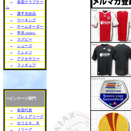
→
各国クラブチー
ム
→
選手支給品
→
マーキング
→
チームオーダー
→
早見-index-
→
ラグビー
→
シューズ
→
Ｔシャツ
→
アクセサリー
→
フィギュア
⇒ビンテージ部門
→
各国代表
→
プレミアリーグ
→
セリエＡ、Ｂ
→
Ｊリーグ