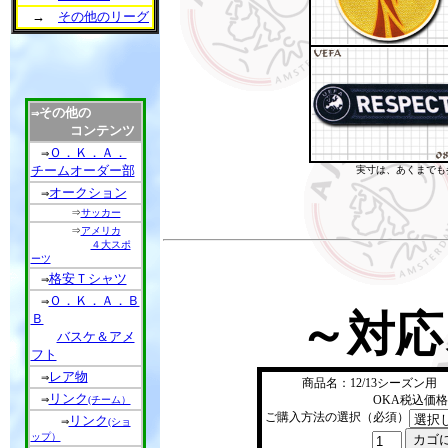
→
その他のリーグ
その他の
⇒
コンテンツ
Ｏ．Ｋ．Ａ．
⇒
チームオーダー部
実寸は、あくまでも
オークション
⇒
⇒
サッカー
⇒
アメリカ
４大スポ
ーツ
格安Ｔシャツ
⇒
Ｏ．Ｋ．Ａ．Ｂ
⇒
～対応
Ｂ
バスケ＆アメ
フト
レア物
⇒
商品名：12/13シーズン
リンク
OKA税込価格：
⇒
(チーム）
ご購入方法の選択（必須）
リンク
⇒
(ショ
ップ）