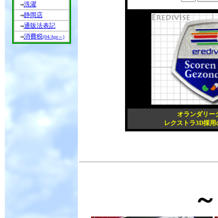
洗濯
⇒
静岡店
⇒
通販法表記
⇒
消費税
⇒
(04/Apr～)
オランダリー
レクストラ3D採用
～