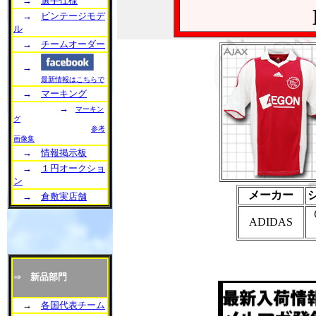
→
選手仕様
→
ビンテージモデ
ル
→
チームオーダー
→
最新情報はこちらで
→
マーキング
→
マーキン
グ
参考
画像集
→
情報掲示板
→
１円オークショ
ン
メーカー
→
倉敷実店舗
ADIDAS
⇒
新品部門
→
各国代表チーム