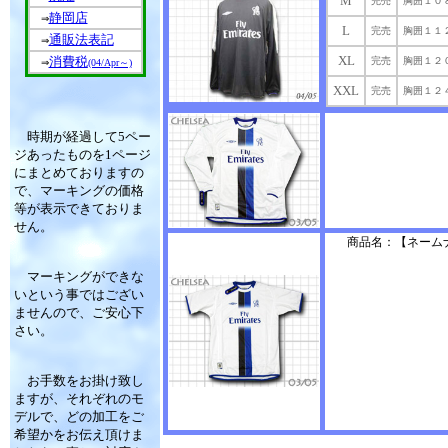
M
完売
胸囲１０
静岡店
⇒
L
完売
胸囲１１
通販法表記
⇒
XL
消費税
完売
胸囲１２
⇒
(04/Apr～)
XXL
完売
胸囲１２
時期が経過して5ペー
ジあったものを1ページ
にまとめておりますの
で、マーキングの価格
等が表示できておりま
せん。
商品名：【ネームナ
マーキングができな
いという事ではござい
ませんので、ご安心下
さい。
お手数をお掛け致し
ますが、それぞれのモ
デルで、どの加工をご
希望かをお伝え頂けま