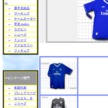
ム
→
選手支給品
→
マーキング
→
チームオーダー
→
早見-index-
→
ラグビー
→
シューズ
→
Ｔシャツ
→
アクセサリー
→
フィギュア
⇒ビンテージ部門
→
各国代表
→
プレミアリーグ
→
セリエＡ、Ｂ
→
Ｊリーグ