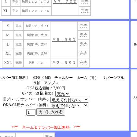
L
￥７，２００
完売
完売
胸囲１１２、丈７２
XL
完売
完売
胸囲１２０、丈７５
S
完売
完売
胸囲１04、丈７1
M
完売
完売
胸囲110、丈69
￥５，９８０
L
完売
0
完売
胸囲116、丈72
XL
完売
完売
胸囲120、丈76
XXL
￥２，９８０
完売
完売
胸囲---、丈--
バー加工無料】 03/04 04/05 チェルシー ホーム（青） リバーシブル
長袖 アンブロ
OKA税込価格：7,990円
サイズ（身幅/着丈）
0
旧プレミアナンバー（無料）
OKA/CL用ナンバー（無料）
*** ネーム＆ナンバー加工無料 ***