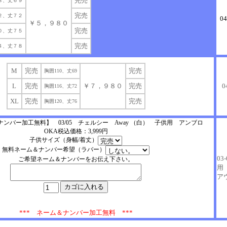
完売
８、丈６９
完売
２、丈７２
0
￥５，９８０
完売
０、丈７５
完売
４、丈７８
M
完売
完売
胸囲110、丈69
L
完売
￥７，９８０
完売
0
胸囲116、丈72
XL
完売
完売
胸囲120、丈76
ンバー加工無料】 03/05 チェルシー Away （白） 子供用 アンブロ
OKA税込価格：3,999円
子供サイズ（身幅/着丈）
無料ネーム＆ナンバー希望（ラバー）
03
ご希望ネーム＆ナンバーをお伝え下さい。
用
ア
*** ネーム＆ナンバー加工無料 ***