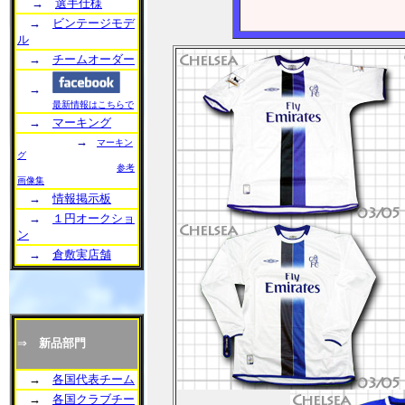
→
選手仕様
→
ビンテージモデ
ル
→
チームオーダー
→
最新情報はこちらで
→
マーキング
→
マーキン
グ
参考
画像集
→
情報掲示板
→
１円オークショ
ン
→
倉敷実店舗
⇒
新品部門
→
各国代表チーム
→
各国クラブチー