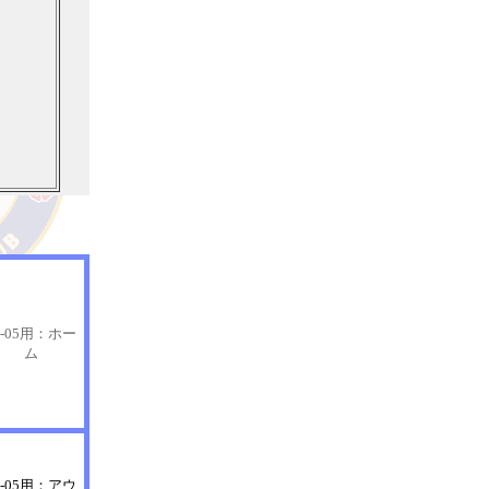
3-05用：ホー
ム
4-05用：アウ