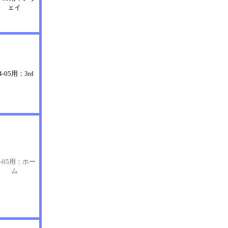
ェイ
4-05用：3rd
3-05用：ホー
ム