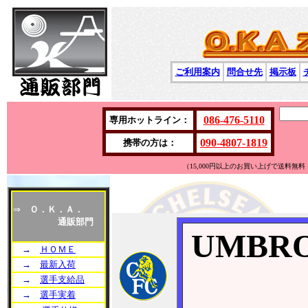
ご利用案内
問合せ先
掲示板
086-476-5110
専用ホットライン：
090-4807-1819
携帯の方は：
（15,000円以上のお買い上げで送料
⇒
Ｏ．Ｋ．Ａ．
通販部門
UMBR
→
ＨＯＭＥ
→
最新入荷
→
選手支給品
→
選手実着