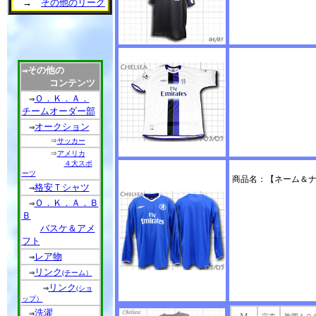
→
その他のリーグ
その他の
⇒
コンテンツ
Ｏ．Ｋ．Ａ．
⇒
チームオーダー部
オークション
⇒
⇒
サッカー
⇒
アメリカ
４大スポ
ーツ
商品名：【ネーム＆ナン
格安Ｔシャツ
⇒
Ｏ．Ｋ．Ａ．Ｂ
⇒
Ｂ
バスケ＆アメ
フト
レア物
⇒
リンク
⇒
(チーム）
リンク
⇒
(ショ
ップ）
洗濯
⇒